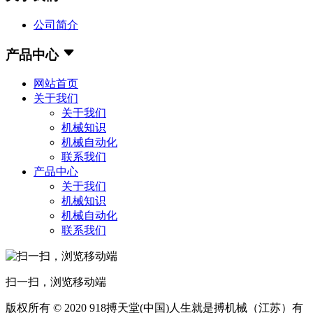
公司简介
产品中心
网站首页
关于我们
关于我们
机械知识
机械自动化
联系我们
产品中心
关于我们
机械知识
机械自动化
联系我们
扫一扫，浏览移动端
版权所有 © 2020 918搏天堂(中国)人生就是搏机械（江苏）有