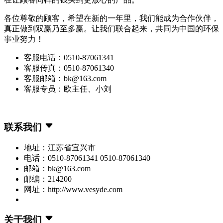
各位尊敬的顾客，希望在新的一年里，我们能成为合作伙伴，
真正做到双赢乃至多赢。让我们联合起来，共同为中国的环保
事业努力！
客服电话：0510-87061341
客服传真：0510-87061340
客服邮箱：bk@163.com
客服专员：欧主任、小刘
联系我们
地址：江苏省宜兴市
电话：0510-87061341 0510-87061340
邮箱：bk@163.com
邮编：214200
网址：http://www.vesyde.com
关于我们