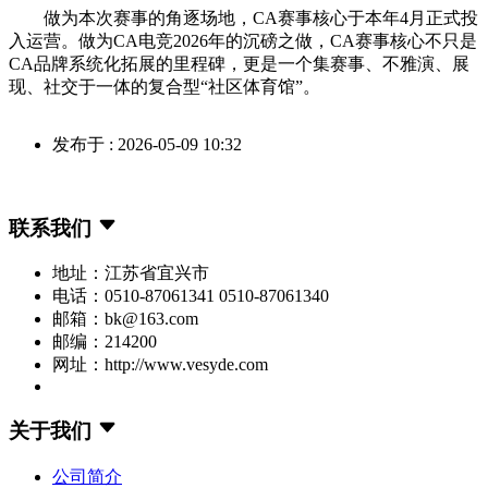
做为本次赛事的角逐场地，CA赛事核心于本年4月正式投
入运营。做为CA电竞2026年的沉磅之做，CA赛事核心不只是
CA品牌系统化拓展的里程碑，更是一个集赛事、不雅演、展
现、社交于一体的复合型“社区体育馆”。
发布于 : 2026-05-09 10:32
联系我们
地址：江苏省宜兴市
电话：0510-87061341 0510-87061340
邮箱：bk@163.com
邮编：214200
网址：http://www.vesyde.com
关于我们
公司简介