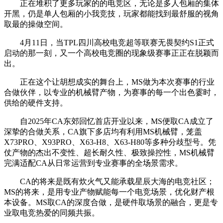
正在堆积了更多玩家的的电竞区，无论是多人包厢的集体
开黑，仍是单人包厢的小我竞技，玩家都能找到最舒服的视角
取最的操做空间。
4月11日，当TPL四川高校电竞超等联赛无畏契约S1正式
启动的那一刻，又一个高校电竞圈的现象级赛事正正在脱颖而
出。
正在这个让胡想成实的舞台上，MS做为本次赛事的行业
合做伙伴，以专业的机械臂产物，为赛事的每一个出色霎时，
供给的硬件支持。
自2025年CA东郊回忆首店开业以来，MS便取CA成立了
深挚的合做关系，CA旗下多店均有利用MS机械臂，笼盖
X73PRO、X93PRO、X63-H8、X63-H80等多种分歧型号。凭
仗产物的杰出不变性、超长耐久性、极致操控性，MS机械臂
完满适配CA从日常运营到专业赛事的全场景需求。
CA的将来是既有炊火气又能承载星辰大海的电竞社区；
MS的将来，是用专业产物赋能每一个电竞场景，优化财产根
本设备。MS取CA的深度合做，是硬件取场景的融合，更是专
业取电竞热爱的同频共振。