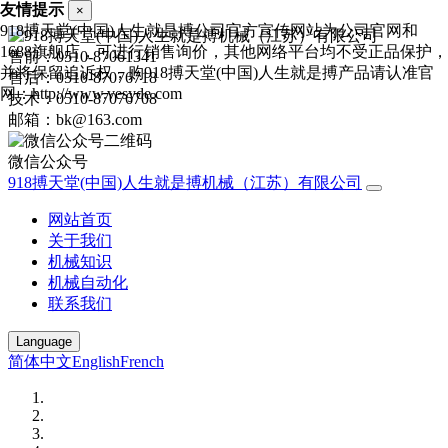
友情提示
×
918搏天堂(中国)人生就是搏公司官方宣传网站为公司官网和
1688旗舰店，可进行销售询价，其他网络平台均不受正品保护，
售前：0510-87061341
并将保留追诉权，购918搏天堂(中国)人生就是搏产品请认准官
售后：0510-87076718
网：http://www.vesyde.com
技术：0510-87076708
邮箱：bk@163.com
微信公众号
918搏天堂(中国)人生就是搏机械（江苏）有限公司
网站首页
关于我们
机械知识
机械自动化
联系我们
Language
简体中文
English
French