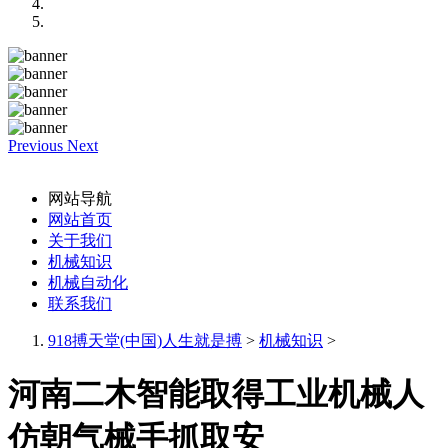
Previous
Next
网站导航
网站首页
关于我们
机械知识
机械自动化
联系我们
918搏天堂(中国)人生就是搏
>
机械知识
>
河南二木智能取得工业机械人
仿朝气械手抓取安