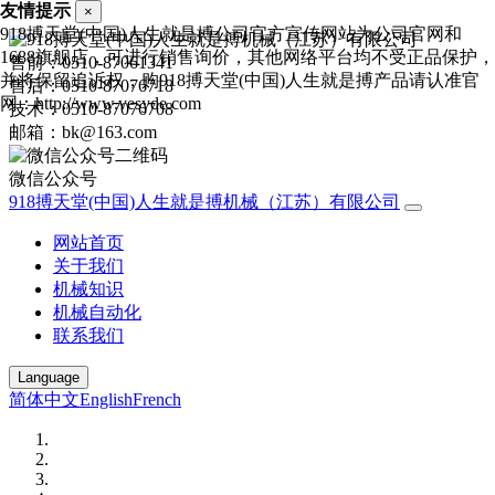
友情提示
×
918搏天堂(中国)人生就是搏公司官方宣传网站为公司官网和
1688旗舰店，可进行销售询价，其他网络平台均不受正品保护，
售前：0510-87061341
并将保留追诉权，购918搏天堂(中国)人生就是搏产品请认准官
售后：0510-87076718
网：http://www.vesyde.com
技术：0510-87076708
邮箱：bk@163.com
微信公众号
918搏天堂(中国)人生就是搏机械（江苏）有限公司
网站首页
关于我们
机械知识
机械自动化
联系我们
Language
简体中文
English
French