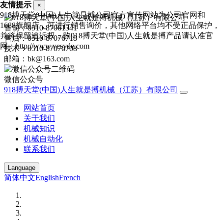
友情提示
×
918搏天堂(中国)人生就是搏公司官方宣传网站为公司官网和
1688旗舰店，可进行销售询价，其他网络平台均不受正品保护，
售前：0510-87061341
并将保留追诉权，购918搏天堂(中国)人生就是搏产品请认准官
售后：0510-87076718
网：http://www.vesyde.com
技术：0510-87076708
邮箱：bk@163.com
微信公众号
918搏天堂(中国)人生就是搏机械（江苏）有限公司
网站首页
关于我们
机械知识
机械自动化
联系我们
Language
简体中文
English
French