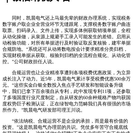
同时，凯晨电气还上马最先辈的财政办理系统，实现税务
数字账户取企业全营业环节无缝跟尾，支撑税务数字账户曲连
取票、扫码录入、文件上传，实现多体例获取销项单据，全程
从动化操做，从泉源上规避手工录入可能发生的差错。启用从
动检验功能，对所有单据进行及时验证取反复核验，建牢单据
合规防地。“系统还可从动将数电按会计要求精准分类归档，
实现财税单据从获取、核验到归档的全流程合规化、从动化管
控。”公司财政担任人说。
合规运营也让企业精准享遭到各项税费优惠政策，为立异
成长注入了动力。近5年，凯晨电气累计享受税费优惠500余万
元。“这些实金白银全数投入焦点手艺研发和智能设备升级
中，我们已拿下百余项自从专利，此中发现专利11项，还参取
了多项国度行业尺度制定，自从研发的60余种规格产物均获国
度权势巨子检测认证，正在绿智电力范畴我们具有很强的市场
所作力。”凯晨电气研发部司理王川说。
“依法纳税、合规运营不是企业的承担，而是最有价值的
投资。”这是凯晨电气办理层的共识。凭仗多年苦守合规底线