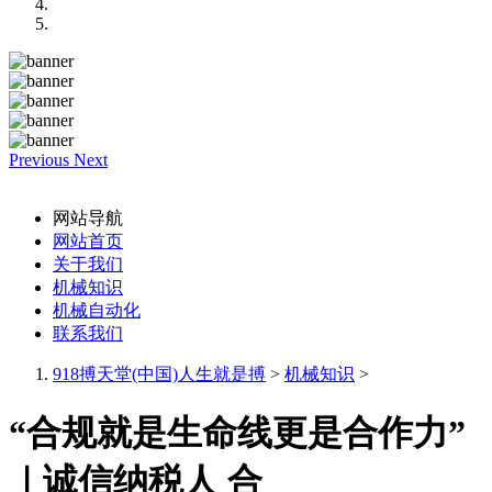
Previous
Next
网站导航
网站首页
关于我们
机械知识
机械自动化
联系我们
918搏天堂(中国)人生就是搏
>
机械知识
>
“合规就是生命线更是合作力”
｜诚信纳税人 合