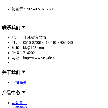
发布于 : 2025-02-16 12:21
联系我们
地址：江苏省宜兴市
电话：0510-87061341 0510-87061340
邮箱：bk@163.com
邮编：214200
网址：http://www.vesyde.com
关于我们
公司简介
产品中心
网站首页
关于我们