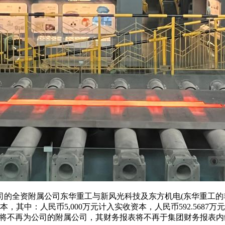
，公司的全资附属公司东华重工与新风光科技及东方机电(东华重工
册资本，其中：人民币5,000万元计入实收资本，人民币592.5
方机电将不再为公司的附属公司，其财务报表将不再于集团财务报表