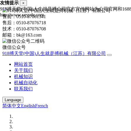
友情提示
×
918搏天堂(中国)人生就是搏公司官方宣传网站为公司官网和1
http://www.vesyde.com
售前：0510-87061341
售后：0510-87076718
技术：0510-87076708
邮箱：bk@163.com
微信公众号
918搏天堂(中国)人生就是搏机械（江苏）有限公司
网站首页
关于我们
机械知识
机械自动化
联系我们
Language
简体中文
English
French