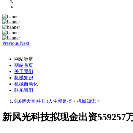
Previous
Next
网站导航
网站首页
关于我们
机械知识
机械自动化
联系我们
918搏天堂(中国)人生就是搏
>
机械知识
>
新风光科技拟现金出资55925