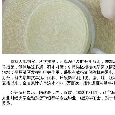
坚持因地制宜、科学抗旱，河库灌区及时开闸放水，增加流
等措施，做到远送多浇、有水可浇；引黄灌区根据抗旱需水情
河水；平原灌区发挥机电井作用，采取有效措施保障机井通电，并
万台，努力增加抗旱播种面积。丘陵岗区利用坑、塘、堰、坝
夏播以来，全省累计抗旱浇水7977.3万亩次，播种进度与常年
公开资料显示，陈政高，男，汉族，1952年3月生，辽宁海城
东北财经大学金融系货币银行学专业毕业，经济学硕士，系十
委员。