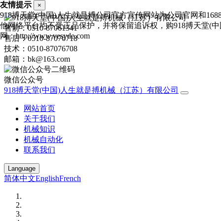
友情提示
×
918搏天堂(中国)人生就是搏公司官方宣传网站为公司官网和16
他网络平台均不受正品保护，并将保留追诉权，购918搏天堂(中
售前：0510-87061341
网：http://www.vesyde.com
售后：0510-87076718
技术：0510-87076708
邮箱：bk@163.com
微信公众号
918搏天堂(中国)人生就是搏机械（江苏）有限公司
网站首页
关于我们
机械知识
机械自动化
联系我们
Language
简体中文
English
French