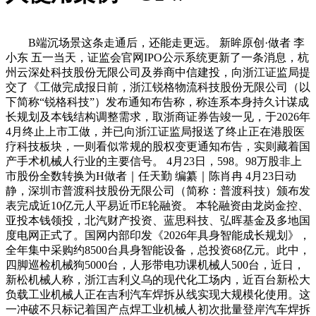
B端沉场景这条走通后，还能走更远。 新眸原创·做者 李
小东 五一当天，证监会官网IPO公示系统更新了一条消息，杭
州云深处科技股份无限公司及券商中信建投，向浙江证监局提
交了《工做完成报日前，浙江锐格物流科技股份无限公司（以
下简称“锐格科技”）发布通知布告称，称连系本身持久计谋成
长规划及本钱结构调整需求，取浙商证券告竣一见，于2026年
4月终止上市工做，并已向浙江证监局报送了终止正在港股医
疗科技板块，一则看似常规的股权变更通知布告，实则藏着国
产手术机械人行业的主要信号。 4月23日，598。98万股非上
市股份全数转换为H做者｜任天勤 编纂｜陈肖冉 4月23日动
静，深圳市普渡科技股份无限公司（简称：普渡科技）颁布发
表完成近10亿元人平易近币E轮融资。 本轮融资由龙岗金控、
亚投本钱领投，北汽财产投资、蓝思科技、弘晖基金及多地国
度电网正式了。国网内部印发《2026年具身智能成长规划》，
全年集中采购约8500台具身智能设备，总投资68亿元。此中，
四脚巡检机械狗5000台，人形带电功课机械人500台，近日，
新松机械人称，浙江吉利义乌的现代化工场内，近百台新松大
负载工业机械人正在吉利汽车焊拆从线实现大规模化使用。这
一冲破不只标记着国产点焊工业机械人初次批量登岸汽车焊拆