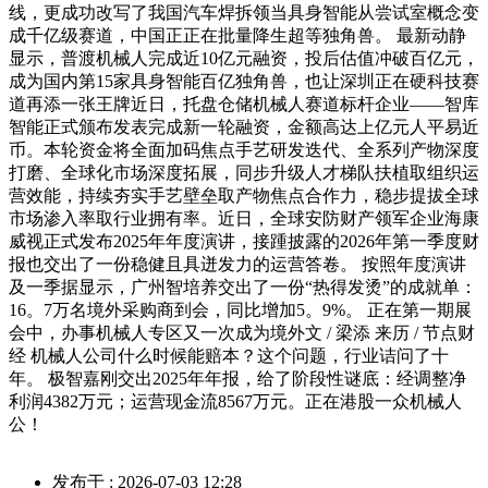
线，更成功改写了我国汽车焊拆领当具身智能从尝试室概念变
成千亿级赛道，中国正正在批量降生超等独角兽。 最新动静
显示，普渡机械人完成近10亿元融资，投后估值冲破百亿元，
成为国内第15家具身智能百亿独角兽，也让深圳正在硬科技赛
道再添一张王牌近日，托盘仓储机械人赛道标杆企业——智库
智能正式颁布发表完成新一轮融资，金额高达上亿元人平易近
币。本轮资金将全面加码焦点手艺研发迭代、全系列产物深度
打磨、全球化市场深度拓展，同步升级人才梯队扶植取组织运
营效能，持续夯实手艺壁垒取产物焦点合作力，稳步提拔全球
市场渗入率取行业拥有率。近日，全球安防财产领军企业海康
威视正式发布2025年年度演讲，接踵披露的2026年第一季度财
报也交出了一份稳健且具迸发力的运营答卷。 按照年度演讲
及一季据显示，广州智培养交出了一份“热得发烫”的成就单：
16。7万名境外采购商到会，同比增加5。9%。 正在第一期展
会中，办事机械人专区又一次成为境外文 / 梁添 来历 / 节点财
经 机械人公司什么时候能赔本？这个问题，行业诘问了十
年。 极智嘉刚交出2025年年报，给了阶段性谜底：经调整净
利润4382万元；运营现金流8567万元。正在港股一众机械人
公！
发布于 : 2026-07-03 12:28