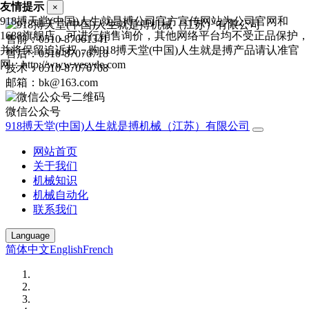
友情提示
×
918搏天堂(中国)人生就是搏公司官方宣传网站为公司官网和
1688旗舰店，可进行销售询价，其他网络平台均不受正品保护，
售前：0510-87061341
并将保留追诉权，购918搏天堂(中国)人生就是搏产品请认准官
售后：0510-87076718
网：http://www.vesyde.com
技术：0510-87076708
邮箱：bk@163.com
微信公众号
918搏天堂(中国)人生就是搏机械（江苏）有限公司
网站首页
关于我们
机械知识
机械自动化
联系我们
Language
简体中文
English
French