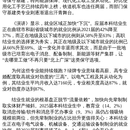
等保守基建，转向能源保障、现代化工取工业从动化。好比使
用化工手艺已持续四年上榜，铁道机车也连任两届，而部门保
守基建类专业则逐渐退出汗青舞台。
《演讲》显示，就业区域正加快“下沉”。应届本科结业生
正在曲辖市和副省级城市的就业比例从2021届的42%降至
37%，而正在地级及以下城市的比例则从58%升至63%；高职
结业生的选择更为务实，其正在地级及以下城市就业的比例已
从66%升至69%。这一变化并非退而求其次，而是由于一批地
级市已培育出电子消息、配备制制、新能源等财产集群，让
“去哪里工做”不再只要“北上广深”这类保守选项。
为何这些专业能持续领跑？绿牌专业意味着高薪、高专业
婚配度取高就业对劲度的“三高”。以电气工程及其从动化为
例，其结业生平均月收入达7160元，专业相关度高达87%，就
业对劲度亦达到87%。
结业生就业的根基盘正脱节“流量依赖”，加快向先辈制制
取实体财产倾斜。2025届本科结业生中，教育业（14。2%）
取消息传输/软件和消息手艺办事业（9。3%）虽仍占领吸纳
规模前两位，但先辈制制业的占比抬升更值得关心：本科结业
生正在电子电气设备、机械设备、交通运输设备制制业的就业