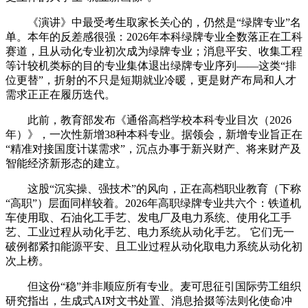
《演讲》中最受考生取家长关心的，仍然是“绿牌专业”名
单。本年的反差感很强：2026年本科绿牌专业全数落正在工科
赛道，且从动化专业初次成为绿牌专业；消息平安、收集工程
等计较机类标的目的专业集体退出绿牌专业序列——这类“排
位更替”，折射的不只是短期就业冷暖，更是财产布局和人才
需求正正在履历迭代。
此前，教育部发布《通俗高档学校本科专业目次（2026
年）》，一次性新增38种本科专业。据领会，新增专业旨正在
“精准对接国度计谋需求”，沉点办事于新兴财产、将来财产及
智能经济新形态的建立。
这股“沉实操、强技术”的风向，正在高档职业教育（下称
“高职”）层面同样较着。2026年高职绿牌专业共六个：铁道机
车使用取、石油化工手艺、发电厂及电力系统、使用化工手
艺、工业过程从动化手艺、电力系统从动化手艺。 它们无一
破例都紧扣能源平安、且工业过程从动化取电力系统从动化初
次上榜。
但这份“稳”并非顺应所有专业。麦可思征引国际劳工组织
研究指出，生成式AI对文书处置、消息拾掇等法则化使命冲