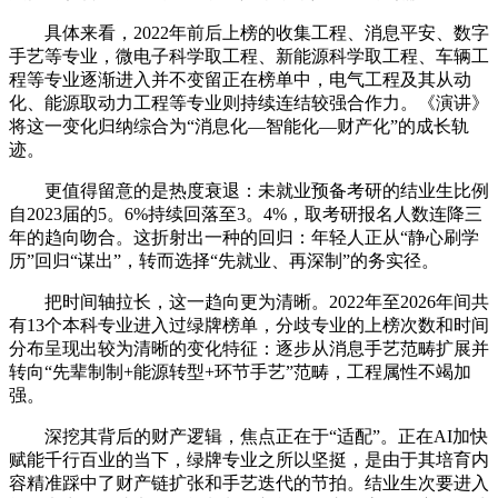
具体来看，2022年前后上榜的收集工程、消息平安、数字
手艺等专业，微电子科学取工程、新能源科学取工程、车辆工
程等专业逐渐进入并不变留正在榜单中，电气工程及其从动
化、能源取动力工程等专业则持续连结较强合作力。《演讲》
将这一变化归纳综合为“消息化—智能化—财产化”的成长轨
迹。
更值得留意的是热度衰退：未就业预备考研的结业生比例
自2023届的5。6%持续回落至3。4%，取考研报名人数连降三
年的趋向吻合。这折射出一种的回归：年轻人正从“静心刷学
历”回归“谋出”，转而选择“先就业、再深制”的务实径。
把时间轴拉长，这一趋向更为清晰。2022年至2026年间共
有13个本科专业进入过绿牌榜单，分歧专业的上榜次数和时间
分布呈现出较为清晰的变化特征：逐步从消息手艺范畴扩展并
转向“先辈制制+能源转型+环节手艺”范畴，工程属性不竭加
强。
深挖其背后的财产逻辑，焦点正在于“适配”。正在AI加快
赋能千行百业的当下，绿牌专业之所以坚挺，是由于其培育内
容精准踩中了财产链扩张和手艺迭代的节拍。结业生次要进入