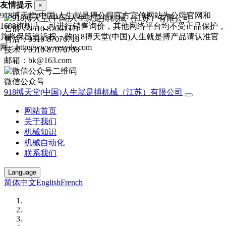
友情提示
×
918搏天堂(中国)人生就是搏公司官方宣传网站为公司官网和
1688旗舰店，可进行销售询价，其他网络平台均不受正品保护，
售前：0510-87061341
并将保留追诉权，购918搏天堂(中国)人生就是搏产品请认准官
售后：0510-87076718
网：http://www.vesyde.com
技术：0510-87076708
邮箱：bk@163.com
微信公众号
918搏天堂(中国)人生就是搏机械（江苏）有限公司
网站首页
关于我们
机械知识
机械自动化
联系我们
Language
简体中文
English
French