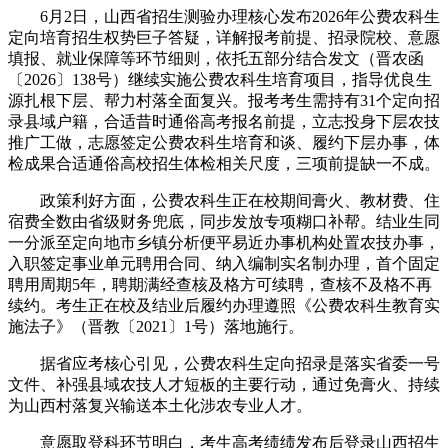
6月2日，山西省招生测验办理核心发布2026年公费农科生
定向培育招生权势巨子答疑，详解报考前提、招录院校、意愿
填报、就业保障等环节细则，依托五部分结合发文（晋农函
〔2026〕138号）继续实施公费农科生培育项目，指导优良生
源扎根下层、帮力村落全面复兴。报考考生需持有31个定向招
录县域户籍，合适昔时通俗高考报名前提，立志投身下层农技
推广工做，志愿签定公费农科生培育和谈、履约下层办事，体
检成果合适通俗高校招生体检相关尺度，三项前提缺一不成。
政策利好方面，公费农科生正在校期间膏火、教材费、住
宿费全数由省级财务兜底，同步发放专项糊口补帮。结业生同
一分派至定向地市乡镇分析便平易近办事机构处置农技办事，
入职签定事业单元聘用合同、纳入编制实名制办理，首个固定
聘用周期5年，聘期满经查核及格方可续聘，查核不及格不再
续约。考生正在校及结业后履约办理遵照《公费农科生教育实
施法子》（晋教〔2021〕1号）落地施行。
据省应考核心引见，公费农科生定向招录是落实省委一号
文件、补强县域农技人才短板的主要行动，通过免膏火、持续
为山西村落复兴输送本土化涉农专业人才。
意愿取登科环节明白，考生高考绩绩发布后登录山西招生