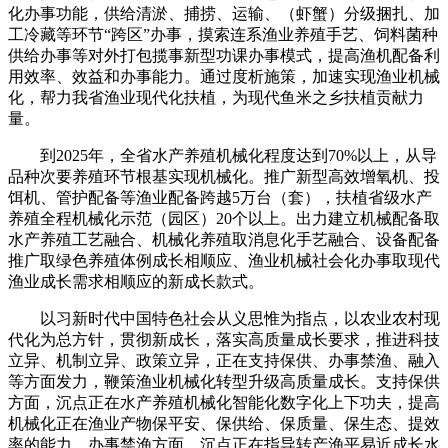
化办事功能，供给清淤、捕捞、运输、（虾蟹）分级捆扎、加
工冷藏等环节“跨区”办事，摸索连系渔业养殖手艺、饲料菌种
供给办事等对外打包揽事新型功课办事模式，提高渔机配备利
用效率、效益和办事能力。通过度析施策，加速实现渔业机械
化，帮力我省渔业现代化扶植，为现代鱼米之乡扶植贡献力
量。
到2025年，全省水产养殖机械化程度达到70%以上，从导
品种次要养殖环节根基实现机械化。推广新型高效增氧机、投
饵机、管护配备等渔业配备跨越5万台（套），扶植省级水产
养殖全程机械化示范（园区）20个以上。出力建立机械配备取
水产养殖工艺融合、机械化养殖取消息化手艺融合、设备配备
推广取绿色养殖体例成长相顺应、渔业机械社会化办事取现代
渔业成长需求相顺应的新成长款式。
以习新时代中国特色社会从义思惟为指点，以农业农村现
代化为总方针，贯彻新成长，落实高质量成长要求，推进科技
立异、机制立异、政策立异，正在支持保供、办事禁渔、融入
等方面发力，鞭策渔业机械化转型升级高质量成长。支持保供
方面，沉点正在水产养殖机械化智能化数字化上下功夫，提高
机械化正在渔业产物保平安、保供给、保质量、保生态、提效
率的能力。办事禁渔方面，沉点正在指导转产渔平易近成长水