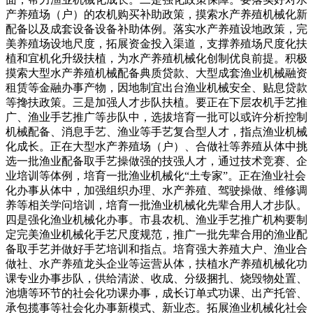
产养殖场（户）的农机购买补助政策，摸索水产养殖机械化新
配备以及成套设备设备补助体例。落实水产养殖设地政策，完
美养殖场设地尺度，拓展资金投入渠道，支撑养殖场尺度化扶
植和宜机化升级扶植，为水产养殖机械化创制优良前提。积极
摸索大型水产养殖机械配备典质贷款、大型成套渔业机械融资
租赁等金融办事产物，因地制宜出台渔业机械安全、贴息贷款
等搀扶政策。三是加强人才步队扶植。要正在下层农机手艺推
广、渔业手艺推广等步队中，选拔培育一批可以或许分析控制
机械配备、消息手艺、渔业等手艺复合型人才，指点渔业机械
化成长。正在大型水产养殖场（户）、合做社等养殖从体中挑
选一批渔业配备取手艺操做强的技强人才，通过技术竞赛、企
业培训等体例，培育一批渔业机械化“土专家”。正在渔业社会
化办事从体中，加强组织办理、水产养殖、驾驶操做、维修调
养等相关学问培训，培育一批渔业机械化先辈合用人才步队。
四是强化渔业机械化办事。市县农机、渔业手艺推广机构要制
定完美渔业机械化手艺尺度规范，推广一批先辈合用的渔业配
备取手艺并做好手艺培训和指点。培育强大养殖大户、渔业合
做社、水产养殖龙头企业等运营从体，扶植水产养殖机械化功
课专业办事步队，供给清淤、收成、分级捆扎、烧毁物处置、
池塘等环节的社会化功课办事，成长订单式功课、出产托管、
承包揽事等社会化办事新模式、新业态。拓展渔业机械化社会