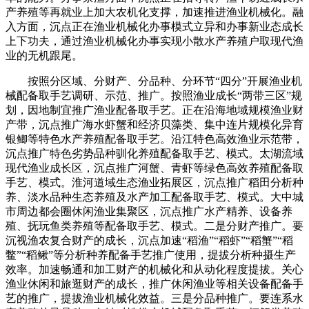
产养殖等再就业上加大农机化支撑，加速推进渔业机械化。融
入方面，沉点正在渔业机械化办事模式立异和办事新业态成长
上下功夫，通过渔业机械化办事实现小散水产养殖户取现代渔
业的无机跟尾。
按照分区域、分财产、分品种、分环节“四分”开展渔业机
械配备取手艺调研、示范、推广。按照渔业成长“两带三区”规
划，因地制宜推广渔业配备取手艺。正在沿海地域规模渔业财
产带，沉点推广海水虾蟹和经济贝藻类、集中连片规模化异育
银鲫等特色水产养殖配备取手艺。沿江特色高效渔业示范带，
沉点推广特色劣势品种驯化养殖配备取手艺、模式。太湖流域
现代渔业成长区，沉点推广河蟹、青虾等绿色高效养殖配备取
手艺、模式。淮河道域生态渔业拓展区，沉点推广稻田分析种
养、淡水品种生态养殖及水产加工配备取手艺、模式。大中城
市周边都会圈休闲渔业集聚区，沉点推广水产精养、设备养
殖、抚玩鱼类养殖等配备取手艺、模式。二是分财产推广。要
沉视渔农复合财产的成长，沉点加速“稻渔”“稻虾”“稻蟹”“稻
鳖”“稻鳅”等分析种养配备手艺推广使用，提拔分析种摄生产
效率。加速畅通和加工财产的机械化和从动化程度提拔。关心
渔业休闲和旅逛财产的成长，推广休闲渔业等相关设备配备手
艺的推广，提拔渔业机械化效益。三是分品种推广。要连系水