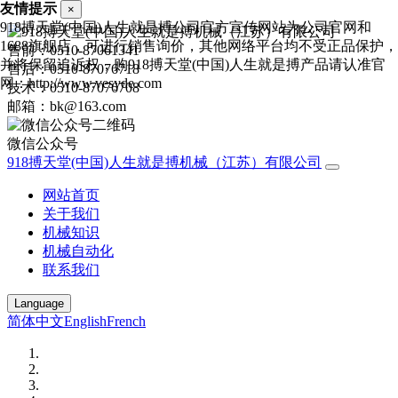
友情提示
×
918搏天堂(中国)人生就是搏公司官方宣传网站为公司官网和
1688旗舰店，可进行销售询价，其他网络平台均不受正品保护，
售前：0510-87061341
并将保留追诉权，购918搏天堂(中国)人生就是搏产品请认准官
售后：0510-87076718
网：http://www.vesyde.com
技术：0510-87076708
邮箱：bk@163.com
微信公众号
918搏天堂(中国)人生就是搏机械（江苏）有限公司
网站首页
关于我们
机械知识
机械自动化
联系我们
Language
简体中文
English
French