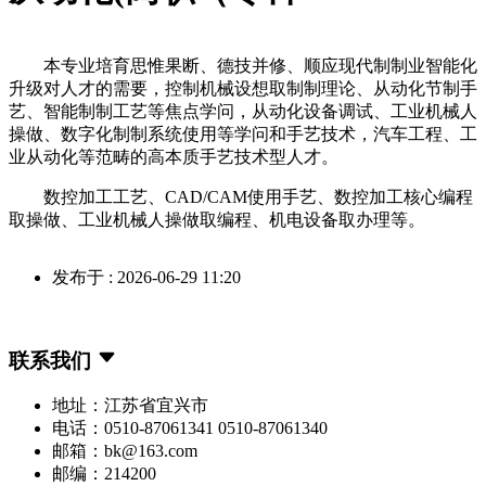
本专业培育思惟果断、德技并修、顺应现代制制业智能化
升级对人才的需要，控制机械设想取制制理论、从动化节制手
艺、智能制制工艺等焦点学问，从动化设备调试、工业机械人
操做、数字化制制系统使用等学问和手艺技术，汽车工程、工
业从动化等范畴的高本质手艺技术型人才。
数控加工工艺、CAD/CAM使用手艺、数控加工核心编程
取操做、工业机械人操做取编程、机电设备取办理等。
发布于 : 2026-06-29 11:20
联系我们
地址：江苏省宜兴市
电话：0510-87061341 0510-87061340
邮箱：bk@163.com
邮编：214200