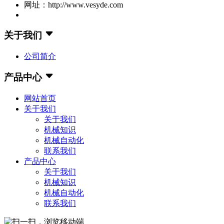
网址：http://www.vesyde.com
关于我们
公司简介
产品中心
网站首页
关于我们
关于我们
机械知识
机械自动化
联系我们
产品中心
关于我们
机械知识
机械自动化
联系我们