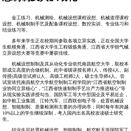
金工练习、机械测绘、机械设想课程设想、机械道理课程
设想、机械制制手艺及配备课程设想、数控实训、专业练习和
结业练习等。
多年来学生正在校期间参取各项立异实践，正在全国大学
生航模角逐、江西省大学生工程锻炼角逐、江西省大学朝气械
立异设想大赛等竞赛中屡获佳绩。
机械设想制制及其从动化专业依托南昌航空大学，取校本
部成立高度的合做机制。此中省级讲授名师1人，传授4人、副
传授(高级尝试师)2人、高级工程师2人，硕士生导师4人。尝
试室依托南昌航空大学航空制制工程学院的“江西省航空制制
业协同立异核心”，“江西省快速制制手艺出产力推进核心”等
从现实验实践讲授勾当。国防军工等大中型国企及平易近企，
如中航工业集团、江铃汽车、江西联创电子等，处置机械设
想、智能制制、质量检测和主要的办理岗亭；同时每年有跨越
10%以上的学生继续深制，考入国内出名高校攻读硕士研究
生。
结业生可处置机械设想、智能制制，航空航天等国防军工