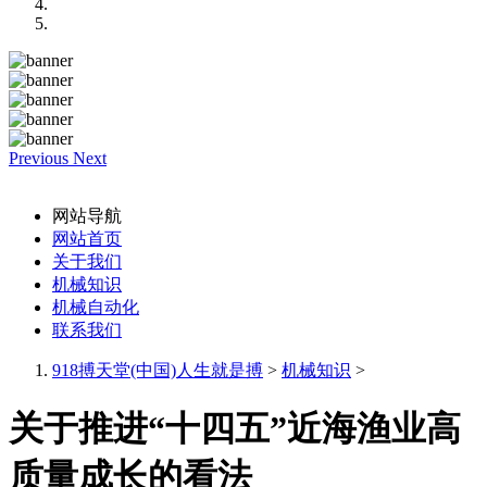
Previous
Next
网站导航
网站首页
关于我们
机械知识
机械自动化
联系我们
918搏天堂(中国)人生就是搏
>
机械知识
>
关于推进“十四五”近海渔业高
质量成长的看法