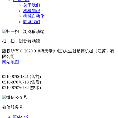
关于我们
机械知识
机械自动化
联系我们
扫一扫，浏览移动端
版权所有 © 2020 918搏天堂(中国)人生就是搏机械（江苏）有
限公司
网站地图
0510-87061341 (售前)
0510-87076718 (售后)
0510-87076732 (技术)
微信服务号
简体中文