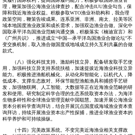
实履行国际权利，提高国际履约能力，积极参取国际渔业管
理，鞭策加强公海渔业法律查抄，配合冲击IUU渔业勾当，保
障和我近海渔业权益。积极参取WTO渔业补助构和，我合理
政策空间，鞭策告竣成果。连系亚洲、非洲、南太、拉美等区
域本地国度渔业政策和成长需求，加强双边渔业合做。深化中
国取承平洋岛国渔业范畴沟通交换，积极落实《楠迪宣言》和
《广州共识》，推进成立“中国—承平洋岛国渔业合做论坛”不
变交换机制，取入渔合做国度或地域成立持久互利共赢的合做
款式。
（八）强化科技支持。激励科技立异、配备研发取手艺使
用，加强科技立异支持系统扶植，加速提拔近海渔业科技立异
能力。积极推进渔船机械化、从动化和智能化，以机代人，降
低成本。支撑生态敌对、环保节能型渔船渔具和捕捞手艺研
发，加强物联网、人工智能、大数据等正在近海渔业范畴的研
发和使用。研究制定科学合理的生态系统取资本办法，为海洋
生物多样性和全球渔业管理贡献中国聪慧。加速开展公海渔业
资本分析科学查询拜访，结合开展沉点国度或海域渔业资本查
询拜访，持续开展渔业资本出产性探捕，推进全球渔业资本的
科学养护和可持续操纵。
（十四）完美政策系统。不变完美近海渔业相关支撑政