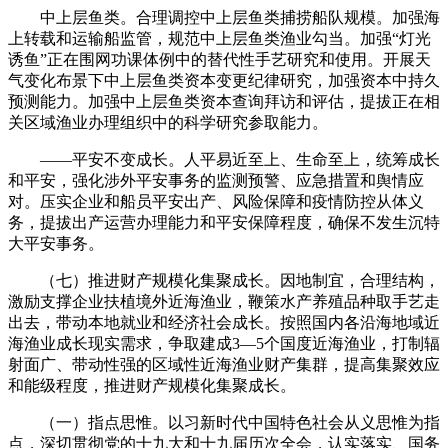
中上层鱼类。合理调控中上层鱼类捕捞船队规模。加强海
上转载和运输船监管，规范中上层鱼类渔业勾当。加强“灯光
诱鱼”正在围网功课体例中的替代性手艺研究和使用。开展天
气变化布景下中上层鱼类资本变更纪律研究，加强资本中持久
预测能力。加强中上层鱼类资本查询拜访和评估，提拔正在相
关区域渔业办理组织中的科学研究参取能力。
——平安不变成长。人平易近至上、生命至上，统筹成长
和平安，强化涉外平安事务的监测预警、应急措置和舆情应
对。压实企业和船员平安出产、风险保障和疫情防控从体义
务，提拔出产运营办理能力和平安保障程度，确保不发生沉特
大平安事务。
（七）推进财产规模化集聚成长。因地制宜，合理结构，
激励支撑企业扶植境外近海渔业，鞭策水产养殖品种取手艺走
出去，带动本地就业和经济社会成长。按照国内各沿海地域近
海渔业成长现实需求，争取建成3—5个国度近海渔业，打制辐
射面广、带动性强的区域性近海渔业财产集群，提高集聚效应
和能级程度，推进财产规模化集聚成长。
（一）指点思惟。以习新时代中国特色社会从义思惟为指
点，深切贯彻党的十九大和十九届历次全会，认实落实、国务