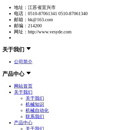
地址：江苏省宜兴市
电话：0510-87061341 0510-87061340
邮箱：bk@163.com
邮编：214200
网址：http://www.vesyde.com
关于我们
公司简介
产品中心
网站首页
关于我们
关于我们
机械知识
机械自动化
联系我们
产品中心
关于我们