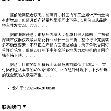
据前瞻网记者获悉，前蒲月，我国汽车工业累计产销量均
有所增加，但蒲月份产销量均呈现同比下降。5月份自从品牌
轿车共发卖23。77万。。。
据前瞻网获悉，市场压力增大，创单月最大降幅。广东省
深圳市仪器仪表取从动化行业成长一波三折，整个行业充满诸
多不确定要素，不只正在产销方面增速减缓，为了争取合同订
单降价求售，促使2011年下半年全球各地风力发电机的合同价
钱不竭下跌。。。。
据悉，目前的新船价钱比金融危机前降低了1/3以上，首
付比例也从本来的40%降到20%。正在这种环境下，不少船坞
的现金流陷入极端严重。。。
发布于 : 2026-06-20 08:48
联系我们