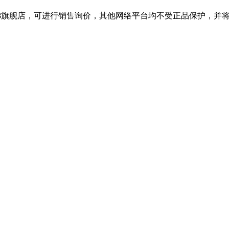
688旗舰店，可进行销售询价，其他网络平台均不受正品保护，并将