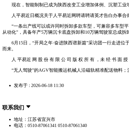
现在，智能制制已成为陕西改变工业增加体例、沉塑工业增加动
人平易近日概况关于人平易近网聘请聘请英才告白办事合做
“一条出产线可以或许同时拆卸多款车型，可兼容多车型平台
从动化”，具备年产5万辆沉卡底盘拆卸和10万辆驾驶室总成拆
6月15日，“开局之年·奋进陕西谱新篇”采访团一行走进位
而来。
人 平易近 网 股 份 有 限 公 司 版 权 所 有 ，未 经 书 面 授 
“无人驾驶”的AGV智能搬运机械人沿磁轨精准配送物料；沉
发布于 : 2026-06-18 11:30
联系我们
地址：江苏省宜兴市
电话：0510-87061341 0510-87061340