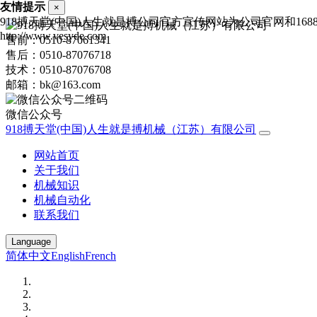
友情提示
×
918搏天堂(中国)人生就是搏公司官方宣传网站为公司官网和1
http://www.vesyde.com
售前：0510-87061341
售后：0510-87076718
技术：0510-87076708
邮箱：bk@163.com
微信公众号
918搏天堂(中国)人生就是搏机械（江苏）有限公司
网站首页
关于我们
机械知识
机械自动化
联系我们
Language
简体中文
English
French