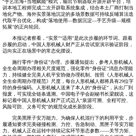
“手艺出海+当地赋能”模式，输出节制器取开源开辟平台，培
训本地工程师完成二次开辟取系统集成，结合本土厂商打制当
地化产物。海外实景落地沉淀的多场景数据可持续反哺算法迭
代取平台优化，构成“落地使用—数据沉淀—手艺升级—规模
拓展”的正向轮回。
本报记者察看，“实景”“适用”是此次步履的环节词。跟着
步履的启动，中国人形机械人财产正从尝试室演示验证阶段，
迈向实正在场景中的常态化摆设。
施行零件“身份证”办理。步履通知提出，参考人形机械人
全生命周期办理相关尺度规范，强化零件“身份证”消息办理能
力，持续健全完美人机平安协做办理机制。按照《人形机械人
全生命周期办理规范》尺度，每台人形机械人都将具有29位字
符的身份编码。人形机械人送来了本人的“身份证”，从出厂到
报废，可实现全链条逃溯。中国电子学会副秘书长梁靓说，这
标记着中国人形机械人财产正式迈入“泉源可溯、全程可控、
风险可防、义务可究”的规范化成长新阶段。
完美黑匣子安万能力。为确保人机混行下的利用平安，步
履通知要求完美碰撞检测、力控、告急制动、黑匣子等安万能
力。机械人正在运转中持续记实环节形态参数——关节力矩、