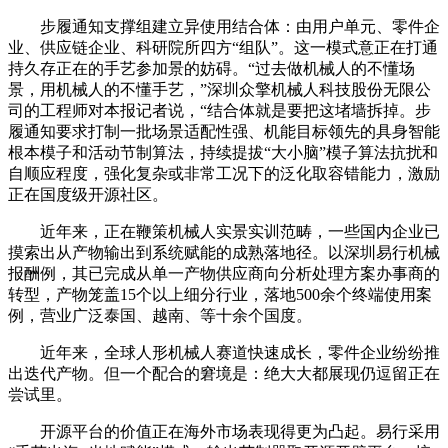
步履通知支撑组建立异使用结合体：由用户单元、零件企
业、供应链企业、科研院所四方“组队”。这一模式意正在打通
持久存正在的手艺参加景的妨碍。“过去做机械人的不懂场
景，用机械人的不懂手艺，”深圳众擎机械人科技股份无限公
司的工程师对本报记者说，“结合体就是要把这堵墙拆掉。步
履通知要求打制一批场景适配性强、机能目标领先的具身智能
根本模子和活动节制算法，持续提拔“大小脑”模子算法抗扰和
自顺应程度，强化复杂或非常工况下的泛化取容错能力，激励
正在国度级开源社区。
近年来，正在鞭策机械人实景实训范畴，一些国内企业已
摸索出从产物输出到系统赋能的成熟落地径。以深圳易行机械
报酬例，其已完成从单一产物供应商向分析处理方案办事商的
转型，产物笼盖15个以上细分行业，落地500余个终端使用案
例，营业广泛泰国、越南、等十余个国度。
近年来，全球人形机械人赛道快速成长，零件企业纷纷推
出迭代产物。但一个配合的窘境是：绝大大都展现仍逗留正在
尝试里。
开源平台的价值正在海外市场表现得更为凸起。易行采用