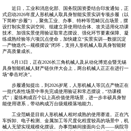
近日，工业和消息化部、国务院国资委结合印发通知，正
式启动2026年度人形机械人取具身智能实景实训专项步履（以
下简称“步履”），聚焦工业、办事、特种等范畴沉点场景，摆
设打制实景实训空间、组建立异使用结合体、攻关适用化功课
技术、加强实景使用验证取常态摆设、强化环节要素保障、凝
练成熟经验等六项沉点使命，加快建立“实景实训—数据沉淀
—产物迭代—规模摆设”闭环，支持人形机械人取具身智能财
产高质量成长。
6月13日，正在2026长三角机械人及从动化博览会暨无锡
具身智能机械人财产链伙伴大会上，两台机械人正正在进行一
场“拳击对决”。
步履通知提出，到2026岁尾，人形机械人等沉点产物正在
一批代表性场景中率先完成使用验证和常态摆设，“功课模
式”；凝练构成百个以上高价值使用场景，进一步丰硕具身智
能使用谱系，带动构成万台级规模落地能力。
工业范畴是目前人形机械人相对成熟的使用赛道。正在汽
车拆卸、电子检测、金属加工等尺度化程度较高的场景中，机
械人无望实现规模化摆设。办事范畴间接面向公共——病院导