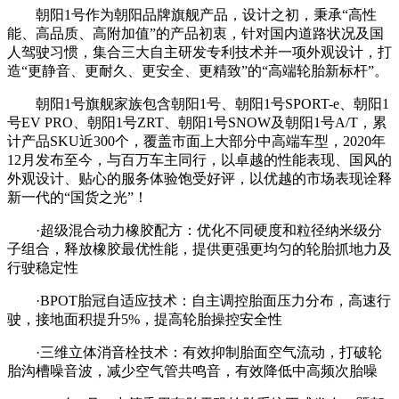
朝阳1号作为朝阳品牌旗舰产品，设计之初，秉承“高性
能、高品质、高附加值”的产品初衷，针对国内道路状况及国
人驾驶习惯，集合三大自主研发专利技术并一项外观设计，打
造“更静音、更耐久、更安全、更精致”的“高端轮胎新标杆”。
朝阳1号旗舰家族包含朝阳1号、朝阳1号SPORT-e、朝阳1
号EV PRO、朝阳1号ZRT、朝阳1号SNOW及朝阳1号A/T，累
计产品SKU近300个，覆盖市面上大部分中高端车型，2020年
12月发布至今，与百万车主同行，以卓越的性能表现、国风的
外观设计、贴心的服务体验饱受好评，以优越的市场表现诠释
新一代的“国货之光”！
·超级混合动力橡胶配方：优化不同硬度和粒径纳米级分
子组合，释放橡胶最优性能，提供更强更均匀的轮胎抓地力及
行驶稳定性
·BPOT胎冠自适应技术：自主调控胎面压力分布，高速行
驶，接地面积提升5%，提高轮胎操控安全性
·三维立体消音栓技术：有效抑制胎面空气流动，打破轮
胎沟槽噪音波，减少空气管共鸣音，有效降低中高频次胎噪