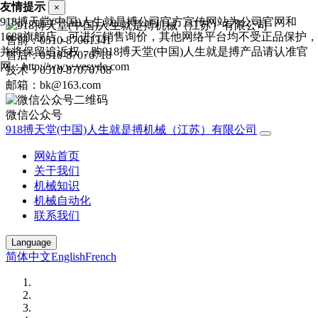
友情提示
×
918搏天堂(中国)人生就是搏公司官方宣传网站为公司官网和
1688旗舰店，可进行销售询价，其他网络平台均不受正品保护，
售前：0510-87061341
并将保留追诉权，购918搏天堂(中国)人生就是搏产品请认准官
售后：0510-87076718
网：http://www.vesyde.com
技术：0510-87076708
邮箱：bk@163.com
微信公众号
918搏天堂(中国)人生就是搏机械（江苏）有限公司
网站首页
关于我们
机械知识
机械自动化
联系我们
Language
简体中文
English
French