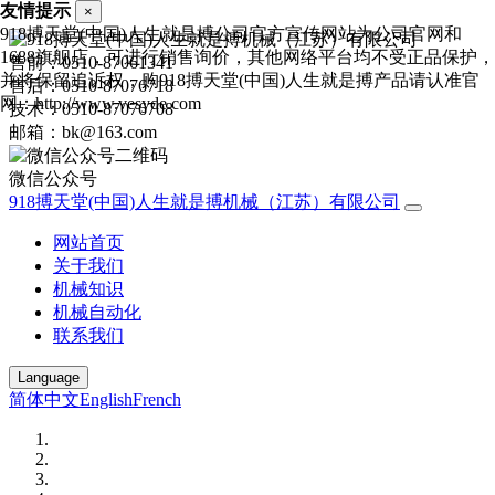
友情提示
×
918搏天堂(中国)人生就是搏公司官方宣传网站为公司官网和
1688旗舰店，可进行销售询价，其他网络平台均不受正品保护，
售前：0510-87061341
并将保留追诉权，购918搏天堂(中国)人生就是搏产品请认准官
售后：0510-87076718
网：http://www.vesyde.com
技术：0510-87076708
邮箱：bk@163.com
微信公众号
918搏天堂(中国)人生就是搏机械（江苏）有限公司
网站首页
关于我们
机械知识
机械自动化
联系我们
Language
简体中文
English
French