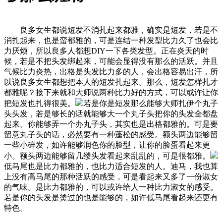
良多女生都说短发不消扎起来都雅，确实是短发，若是不
消扎起来，也是蛮都雅的，可是连结一种发型比力久了也会比
力厌烦，所以良多人都想DIY一下各类发型。正在炎天的时
候，若是不把头发绑起来，可能会显得没有那么的活跃。并且
气候比力炎热，出格是头发比力多的人，会出格容易出汗，所
以说良多女生都想把本人的短发扎起来。那么，短发怎样扎才
都雅呢？接下来就和大师说两种比力好的方式，可以或许让你
把短发也扎得很美。
若是你是短发那么能够大师扎伊个丸子
头头发，若是够长的话就能够大一个丸子头把你的头发全都盘
起来。你能够弄一个办丸子头，其实也是出格都雅的。可是要
留意丸子头的话，必然要有一种蓬松的感受。额头两边能够留
一些小碎发，如许能够润色你的脸型，让你的脸蛋看起来更
小。额头两边能够留几缕头发看起来乱乱的，可是很都雅。
低马尾也是比力都雅的，也比力适合短发的人。迪马，我也算
上没有高马尾的那种活跃的感受，可是看起来又多了一份淑女
的气味。是比力都雅的，可以或许给人一种比力淑女的感受。
若是你的头发是烫过的也是能够的，如许低马尾看起来还更有
特色。