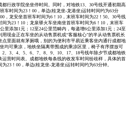
成都行政学院坐坐停时间。同时，对地铁13、30号线开通初期高
时间为23！00，单边(桂龙坐-龙港坐)运转时间约为63分
，龙安坐首班车时间为6！10，末班车时间为22！50。30号线
间为23！10；龙泉驿火车坐南坐首班车时间为6！10，末班车
里添加1元；12至24公里范畴内，每递增6公里添加1元；24至
元。利用现金正在车坐的从动售票机或“客服核心”的半从动售票机长
门坐点里面就有茅厕哦，别的为便利市平易近乘客坐内通行成都地
车坐均可乘凉，地铁坐隔离带围成的乘凉区里，椅子有序摆放可
3、4、5、6、7、8、9、10、17、18号线年除夕节成都地铁
地铁运营时间表。成都地铁每条线的收发车时间纷歧样，具体的首
3！00，单边(桂龙坐-龙港坐)运转时间约为63分钟。