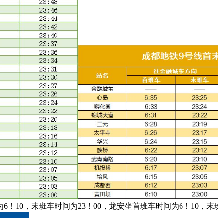
！10，末班车时间为23！00，龙安坐首班车时间为6！10，末班