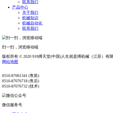
联系我们
产品中心
关于我们
机械知识
机械自动化
联系我们
扫一扫，浏览移动端
版权所有 © 2020 918搏天堂(中国)人生就是搏机械（江苏）有
网站地图
0510-87061341 (售前)
0510-87076718 (售后)
0510-87076732 (技术)
微信服务号