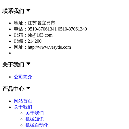
联系我们
地址：江苏省宜兴市
电话：0510-87061341 0510-87061340
邮箱：bk@163.com
邮编：214200
网址：http://www.vesyde.com
关于我们
公司简介
产品中心
网站首页
关于我们
关于我们
机械知识
机械自动化