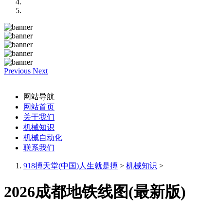
Previous
Next
网站导航
网站首页
关于我们
机械知识
机械自动化
联系我们
918搏天堂(中国)人生就是搏
>
机械知识
>
2026成都地铁线图(最新版)