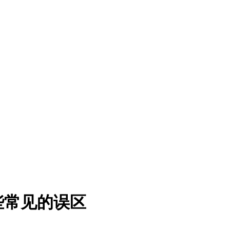
些常见的误区