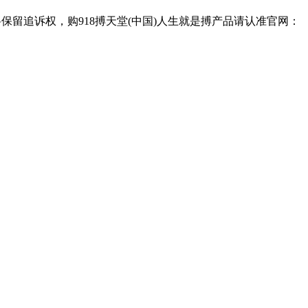
保留追诉权，购918搏天堂(中国)人生就是搏产品请认准官网：