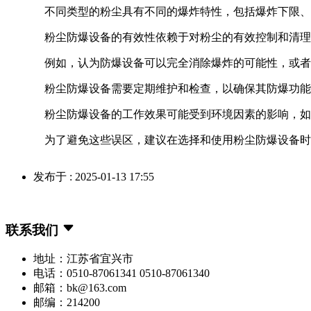
不同类型的粉尘具有不同的爆炸特性，包括爆炸下限、最
粉尘防爆设备的有效性依赖于对粉尘的有效控制和清理。
例如，认为防爆设备可以完全消除爆炸的可能性，或者认
粉尘防爆设备需要定期维护和检查，以确保其防爆功能的
粉尘防爆设备的工作效果可能受到环境因素的影响，如温
为了避免这些误区，建议在选择和使用粉尘防爆设备时，
发布于 : 2025-01-13 17:55
联系我们
地址：江苏省宜兴市
电话：0510-87061341 0510-87061340
邮箱：bk@163.com
邮编：214200