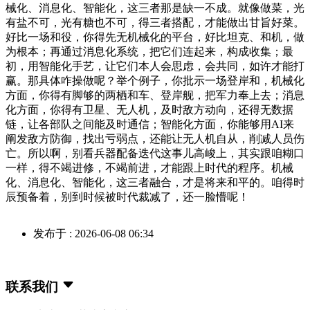
械化、消息化、智能化，这三者那是缺一不成。就像做菜，光
有盐不可，光有糖也不可，得三者搭配，才能做出甘旨好菜。
好比一场和役，你得先无机械化的平台，好比坦克、和机，做
为根本；再通过消息化系统，把它们连起来，构成收集；最
初，用智能化手艺，让它们本人会思虑，会共同，如许才能打
赢。那具体咋操做呢？举个例子，你批示一场登岸和，机械化
方面，你得有脚够的两栖和车、登岸舰，把军力奉上去；消息
化方面，你得有卫星、无人机，及时敌方动向，还得无数据
链，让各部队之间能及时通信；智能化方面，你能够用AI来
阐发敌方防御，找出亏弱点，还能让无人机自从，削减人员伤
亡。所以啊，别看兵器配备迭代这事儿高峻上，其实跟咱糊口
一样，得不竭进修，不竭前进，才能跟上时代的程序。机械
化、消息化、智能化，这三者融合，才是将来和平的。咱得时
辰预备着，别到时候被时代裁减了，还一脸懵呢！
发布于 : 2026-06-08 06:34
联系我们