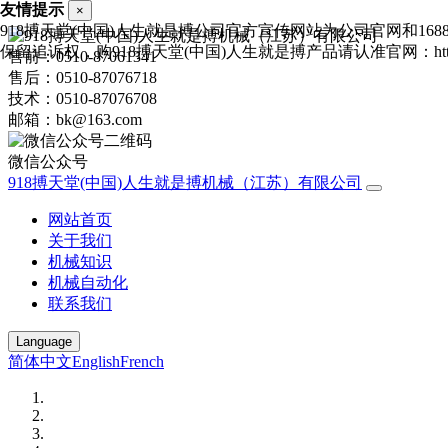
友情提示
×
918搏天堂(中国)人生就是搏公司官方宣传网站为公司官网和1
保留追诉权，购918搏天堂(中国)人生就是搏产品请认准官网：http://ww
售前：0510-87061341
售后：0510-87076718
技术：0510-87076708
邮箱：bk@163.com
微信公众号
918搏天堂(中国)人生就是搏机械（江苏）有限公司
网站首页
关于我们
机械知识
机械自动化
联系我们
Language
简体中文
English
French