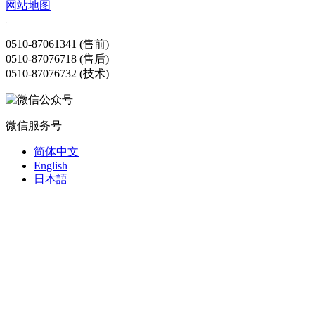
网站地图
0510-87061341 (售前)
0510-87076718 (售后)
0510-87076732 (技术)
微信服务号
简体中文
English
日本語