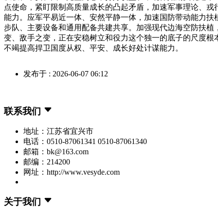
点使命，紧盯限制高质量成长的凸起矛盾，加速军事理论、戎
能力。应军平易近一体、安然平静一体，加速国防带动能力扶
步队、主要设备和通用配备共建共享。加强现代边海空防扶植
变、敌手之变，正在安稳树立和役力这个独一的底子的尺度根
不竭提高捍卫国度从权、平安、成长好处计谋能力。
发布于 : 2026-06-07 06:12
联系我们
地址：江苏省宜兴市
电话：0510-87061341 0510-87061340
邮箱：bk@163.com
邮编：214200
网址：http://www.vesyde.com
关于我们