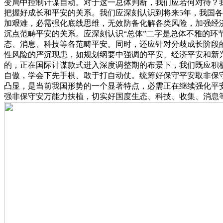
变局中控制计谋自动。对于这一总体判断，我们应若何对待？
把握好成长和平安的关系。我们应深刻认识到将来5年，我国
加艰难，必需强化底线思维，无效防备化解各类风险，加强经
沉点范畴平安的关系。应深刻认识“总体”二字是总体不雅的环
态、消息、科技等各范畴平安。同时，还应针对分歧成长阶段
性风险的严沉现患，如规划纲要中强调的平安、经济平安和新
的，正在国际计谋款式进入深度调整期的布景下，我们既应积
自傲，学会下先手棋、敢于打自动仗。统筹好保守平安取非保
凸显，是当前我国形势的一个显著特点，必需正在继续强化平
强非保守安万能力扶植，切实好国度生态、科技、收集、消息