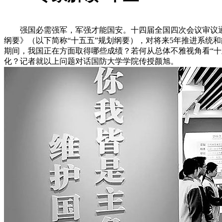
强国必需强军，军强才能国安。十四届全国四次会议审议通
纲要》（以下简称“十五五”规划纲要），对将来5年推进系统
期间，我国正在方面取得哪些成绩？若何从总体不雅视角看“十
化？记者就以上问题对话国防大学学院传授颜旭。