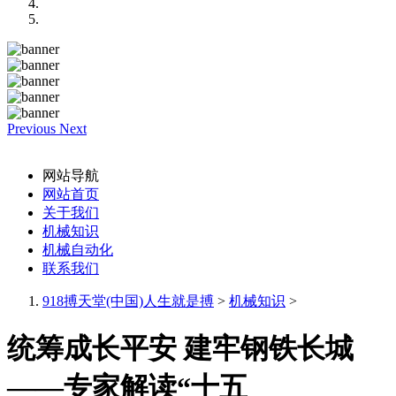
Previous
Next
网站导航
网站首页
关于我们
机械知识
机械自动化
联系我们
918搏天堂(中国)人生就是搏
>
机械知识
>
统筹成长平安 建牢钢铁长城
——专家解读“十五