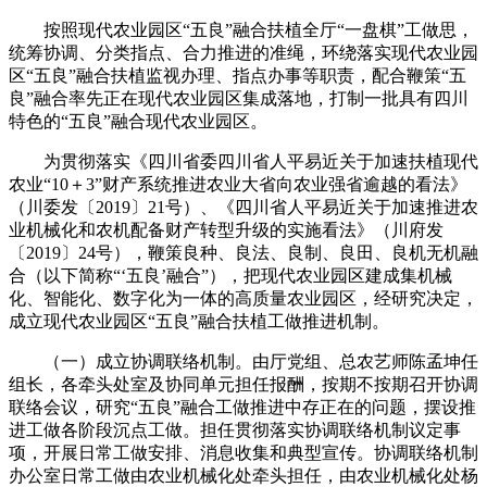
按照现代农业园区“五良”融合扶植全厅“一盘棋”工做思，
统筹协调、分类指点、合力推进的准绳，环绕落实现代农业园
区“五良”融合扶植监视办理、指点办事等职责，配合鞭策“五
良”融合率先正在现代农业园区集成落地，打制一批具有四川
特色的“五良”融合现代农业园区。
为贯彻落实《四川省委四川省人平易近关于加速扶植现代
农业“10＋3”财产系统推进农业大省向农业强省逾越的看法》
（川委发〔2019〕21号）、《四川省人平易近关于加速推进农
业机械化和农机配备财产转型升级的实施看法》（川府发
〔2019〕24号），鞭策良种、良法、良制、良田、良机无机融
合（以下简称“‘五良’融合”），把现代农业园区建成集机械
化、智能化、数字化为一体的高质量农业园区，经研究决定，
成立现代农业园区“五良”融合扶植工做推进机制。
（一）成立协调联络机制。由厅党组、总农艺师陈孟坤任
组长，各牵头处室及协同单元担任报酬，按期不按期召开协调
联络会议，研究“五良”融合工做推进中存正在的问题，摆设推
进工做各阶段沉点工做。担任贯彻落实协调联络机制议定事
项，开展日常工做安排、消息收集和典型宣传。协调联络机制
办公室日常工做由农业机械化处牵头担任，由农业机械化处杨