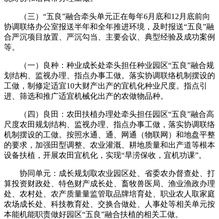
（三）“五良”融合牵头单元正在每年6月底和12月底前向
协调联络办公室报送半年和全年推进环境，及时报送“五良”融
合严沉项目放置、严沉勾当、主要会议、典型经验及成功案例
等。
（一）良种：种业成长处牵头担任种业园区“五良”融合规
划结构、监视办理、指点办事工做。落实协调联络机制摆设的
工做，制修定适宜10大财产出产的宜机化种业尺度。指点引
进、筛选和推广适宜机械化出产的农做物品种。
（四）良田：农田扶植办理处牵头担任园区“五良”融合高
尺度农田规划结构、监视办理、指点办事工做，落实协调联络
机制摆设的工做。按照水通、通、网通（物联网）和地盘平整
的要求，加强田型调整、农业灌溉、耕地质量和出产道等根本
设备扶植，开展农田宜机化，实现“旱涝保收，宜机功课”。
协同单元：成长规划取农业园区处、省委农办督查处、打
算投资财政处、特色财产成长处、畜牧兽医局、渔业渔政办理
处、农村处、农产质量量监管取品牌培育处、职业农人取家庭
农场成长处、科技教育处、交换合做处、人事处等相关单元按
本能机能职责做好园区“五良”融合扶植的相关工做。