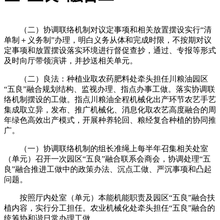
（二）协调联络机制对议定事项和相关放置摆设实行“清
单制＋义务制”办理，明白义务从体和完成时限，不按期对议
定事项和放置摆设落实环境进行督促查抄，通过、专报等形式
及时向厅带领演讲，并抄送相关单元。
（二）良法：种植业取农药肥料处牵头担任川粮油园区
“五良”融合规划结构、监视办理、指点办事工做。落实协调联
络机制摆设的工做。指点川粮油全程机械化出产环节农艺手艺
集成取立异，发布、推广机械化、消息化取农艺高度融合的周
年绿色高效出产模式，开展种养轮回、粮经复合种植的协同推
广。
（一）协调联络机制的组长准绳上每半年召集相关处室
（单元）召开一次园区“五良”融合联系会商会，协调处理“五
良”融合推进工做中的政策办法、沉点工做、严沉事项和凸起
问题。
按照厅内处室（单元）本能机能职责及园区“五良”融合扶
植内容，实行分工担任。农业机械化处牵头担任“五良”融合的
统筹协和谐日常办理工做。