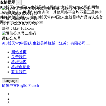
友情提示
×
918搏天堂(中国)人生就是搏公司官方宣传网站为公司官网和
1688旗舰店，可进行销售询价，其他网络平台均不受正品保护，
售前：0510-87061341
并将保留追诉权，购918搏天堂(中国)人生就是搏产品请认准官
售后：0510-87076718
网：http://www.vesyde.com
技术：0510-87076708
邮箱：bk@163.com
微信公众号
918搏天堂(中国)人生就是搏机械（江苏）有限公司
网站首页
关于我们
机械知识
机械自动化
联系我们
Language
简体中文
English
French