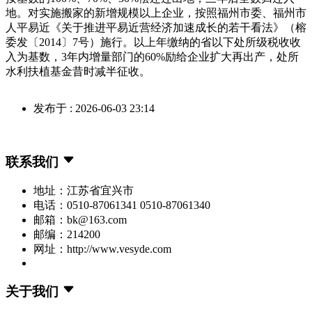
地。对实施搬家的新增规模以上企业，按照福州市委、福州市
人平易近《关于推进平易近营经济加速成长的若干看法》（榕
委发〔2014〕7号）施行。以上年缴纳的省以下处所级税收收
入为基数，3年内增量部门的60%励给企业扩大再出产，处所
水利扶植基金昔时减半征收。
发布于 : 2026-06-03 23:14
联系我们
地址：江苏省宜兴市
电话：0510-87061341 0510-87061340
邮箱：bk@163.com
邮编：214200
网址：http://www.vesyde.com
关于我们