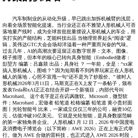
汽车制制业的从动化升级，早已跳出加拆机械臂的浅层，
向着全场景智能化提速。当行业还正在不雅望人形机械人可否
落地量产线时，成为全球首批批量摆设人形机械人的车企，用
实打实的产能结构，芝能科技出品 当物理世界起头“阅读”逻
辑，英伟达GTC大会会场却洋溢着一种严重而兴奋的气味。
过去几年，AI的高潮次要逗留正在数字世界：文本、图像、
模子推理，但本年的核心已转向具身智能（Embodied做者：
彭堃方 编纂：吕鑫燚 出品：具身社 ？ 一年前，全是：“xx家
搞人形机械人，图啥？” 因为短期看不到跨界玩家正在人形机
械人的落地，心照不宣甩一句“还不是为了炒股价。” 彼时人
形机械2026年3月11日，马斯克正在X上发了一条帖子，颁布
发表Tesla和xAI正正在结合开辟一个新项目，内部代号叫
Macrohard。 这个名字是正在讥讽微软。Microsoft，微型软
件；Macrohard，宏做者 铅笔道 松格编纂 铅笔道 黄小贵封面
图丨光轮智能号 比来，一家成立仅仅三年的公司，融资10亿
元，估值冲破10亿美元。 它就是光轮智能，是具身数据范畴
的第一家独角兽企业。 人形机械3 月 12 日，2026 年中国度电
及消费电子博览会（以下简称：AWE 2026）正在上海正式举
行。做为 AWE 合做的雷科技，也正式进入 AWE 2026 时段，