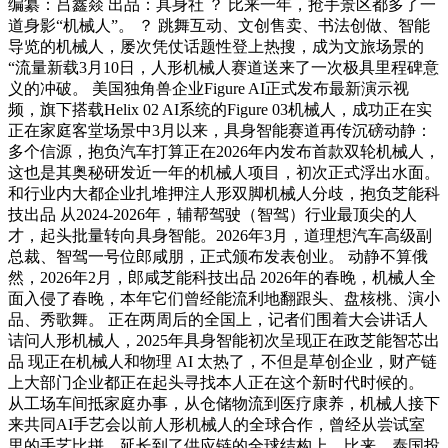
编纂：吕鑫燚 出品：具身社 ？ 比来一年，抢手景区都多了一
道身影“机械人”。 ？ 跳舞互动、文创售卖、书法创做、智能
导览的机械人，屡次凭仗话题性登上热搜，成为文旅场景的
“流量新载3月10日，人形机械人赛道送来了一次极具里程碑意
义的冲破。 美国独角兽企业Figure AI正式发布最新演示视
频，旗下搭载Helix 02 AI系统的Figure 03机械人，成功正在实
正在家庭客堂场景中3月以来，具身智能赛道再传沉磅动静：
多个信源，抱负汽车打算正在2026年内发布首款双轮机械人，
这也是其奥秘研发近一年的机械人项目，初次正式浮出水面。
和行业内大都企业扎堆押注人形双脚机械人分歧，抱负芝能科
技出品 从2024-2026年，辅帮驾驶（智驾）行业最顶尖的人
才，起头批量转向具身智能。2026年3月，道理想汽车高级副
总裁、智驾一号位郎咸朋，正式颁布发表创业。 动静不算俄
然，2026年2月，郎咸芝能科技出品 2026年的春晚，机械人全
面入侵了春晚，本年它们曾经能流利地翻跟头、盘核桃、演小
品、秀歌舞。 正在两周后的全国上，记者们围着大会讲话人
诘问人形机械人，2025年具身智能初次呈现正在政芝能智芯出
品 现正在机械人和物理 AI 太热了，不但是草创企业，财产链
上大部门企业都正在起头寻找本人正在这个新时代时候的。
从工场车间抵家庭办事，从仓储物流到医疗康养，机械人接下
来共同AI手艺会以前人形机械人的全球合作，曾经从尝试室
里的手艺比拼，延长到了供应链的全球结构上。比来，泰国投