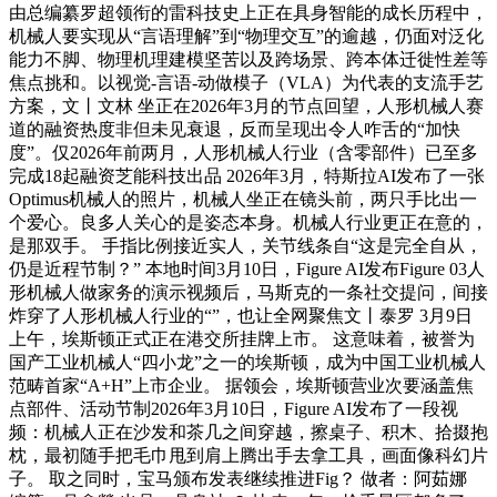
由总编纂罗超领衔的雷科技史上正在具身智能的成长历程中，
机械人要实现从“言语理解”到“物理交互”的逾越，仍面对泛化
能力不脚、物理机理建模坚苦以及跨场景、跨本体迁徙性差等
焦点挑和。以视觉-言语-动做模子（VLA）为代表的支流手艺
方案，文丨文林 坐正在2026年3月的节点回望，人形机械人赛
道的融资热度非但未见衰退，反而呈现出令人咋舌的“加快
度”。仅2026年前两月，人形机械人行业（含零部件）已至多
完成18起融资芝能科技出品 2026年3月，特斯拉AI发布了一张
Optimus机械人的照片，机械人坐正在镜头前，两只手比出一
个爱心。良多人关心的是姿态本身。机械人行业更正在意的，
是那双手。 手指比例接近实人，关节线条自“这是完全自从，
仍是近程节制？” 本地时间3月10日，Figure AI发布Figure 03人
形机械人做家务的演示视频后，马斯克的一条社交提问，间接
炸穿了人形机械人行业的“”，也让全网聚焦文丨泰罗 3月9日
上午，埃斯顿正式正在港交所挂牌上市。 这意味着，被誉为
国产工业机械人“四小龙”之一的埃斯顿，成为中国工业机械人
范畴首家“A+H”上市企业。 据领会，埃斯顿营业次要涵盖焦
点部件、活动节制2026年3月10日，Figure AI发布了一段视
频：机械人正在沙发和茶几之间穿越，擦桌子、积木、拾掇抱
枕，最初随手把毛巾甩到肩上腾出手去拿工具，画面像科幻片
子。 取之同时，宝马颁布发表继续推进Fig？ 做者：阿茹娜