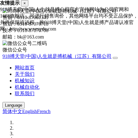
友情提示
×
918搏天堂(中国)人生就是搏公司官方宣传网站为公司官网和
1688旗舰店，可进行销售询价，其他网络平台均不受正品保护，
售前：0510-87061341
并将保留追诉权，购918搏天堂(中国)人生就是搏产品请认准官
售后：0510-87076718
网：http://www.vesyde.com
技术：0510-87076708
邮箱：bk@163.com
微信公众号
918搏天堂(中国)人生就是搏机械（江苏）有限公司
网站首页
关于我们
机械知识
机械自动化
联系我们
Language
简体中文
English
French