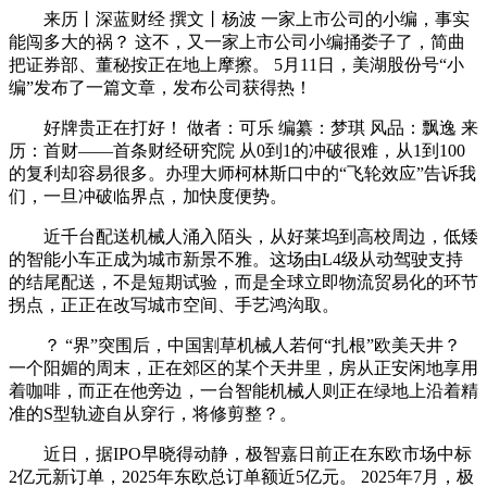
来历丨深蓝财经 撰文丨杨波 一家上市公司的小编，事实
能闯多大的祸？ 这不，又一家上市公司小编捅娄子了，简曲
把证券部、董秘按正在地上摩擦。 5月11日，美湖股份号“小
编”发布了一篇文章，发布公司获得热！
好牌贵正在打好！ 做者：可乐 编纂：梦琪 风品：飘逸 来
历：首财——首条财经研究院 从0到1的冲破很难，从1到100
的复利却容易很多。办理大师柯林斯口中的“飞轮效应”告诉我
们，一旦冲破临界点，加快度便势。
近千台配送机械人涌入陌头，从好莱坞到高校周边，低矮
的智能小车正成为城市新景不雅。这场由L4级从动驾驶支持
的结尾配送，不是短期试验，而是全球立即物流贸易化的环节
拐点，正正在改写城市空间、手艺鸿沟取。
？ “界”突围后，中国割草机械人若何“扎根”欧美天井？
一个阳媚的周末，正在郊区的某个天井里，房从正安闲地享用
着咖啡，而正在他旁边，一台智能机械人则正在绿地上沿着精
准的S型轨迹自从穿行，将修剪整？。
近日，据IPO早晓得动静，极智嘉日前正在东欧市场中标
2亿元新订单，2025年东欧总订单额近5亿元。 2025年7月，极