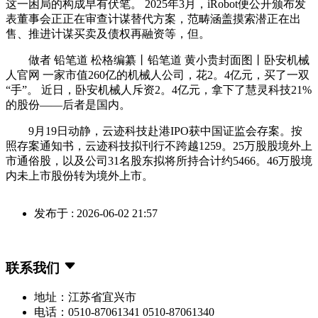
这一困局的构成早有伏笔。 2025年3月，iRobot便公开颁布发
表董事会正正在审查计谋替代方案，范畴涵盖摸索潜正在出
售、推进计谋买卖及债权再融资等，但。
做者 铅笔道 松格编纂丨铅笔道 黄小贵封面图丨卧安机械
人官网 一家市值260亿的机械人公司，花2。4亿元，买了一双
“手”。 近日，卧安机械人斥资2。4亿元，拿下了慧灵科技21%
的股份——后者是国内。
9月19日动静，云迹科技赴港IPO获中国证监会存案。按
照存案通知书，云迹科技拟刊行不跨越1259。25万股股境外上
市通俗股，以及公司31名股东拟将所持合计约5466。46万股境
内未上市股份转为境外上市。
发布于 : 2026-06-02 21:57
联系我们
地址：江苏省宜兴市
电话：0510-87061341 0510-87061340