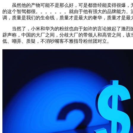
虽然他的产物可能不是那么好，可是都曾经能卖得很爆，无
的这个智驾都很。。。。。。。就由于他有强大的品牌能力、
调，质量是我们的生命线，质量才是最大的奢华，质量才是最
当然了，小米和华为的粉丝也由于如许的言论掀起了激烈的
辟声称，中国的大厂之间，分歧大厂的带领人和高管之间，该
低、嘲弄、质疑，不消吵嘴客不雅指导粉丝团对立。