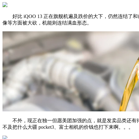
好比 iQOO 13 正在旗舰机遍及跌价的大下，仍然连结了
像等方面被大砍，机能则连结满血形态。
不外，现正在独一但愿美团加强的点，就是发卖品类还有待
不及把什么大疆 pocket3、富士相机的价钱也打下来啊。。。