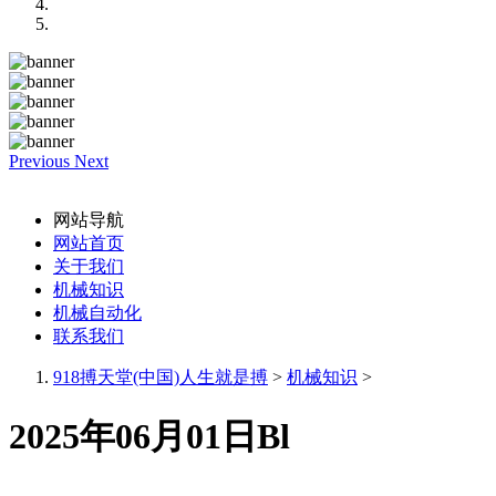
Previous
Next
网站导航
网站首页
关于我们
机械知识
机械自动化
联系我们
918搏天堂(中国)人生就是搏
>
机械知识
>
2025年06月01日Bl