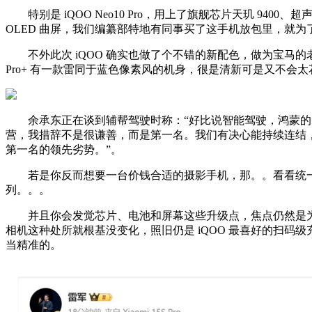
特别是 iQOO Neo10 Pro，用上了旗舰芯片天玑 9400、超
OLED 曲屏，我们编纂部特地有同事买了这手机放包里，就为
不外此次 iQOO 确实也做了个不错的新配色，做为宝马的老合
Pro+ 有一款雷同于蓝色像素风的机身，很是清新可是又不会
余承东正在谈到辅帮驾驶时称：“好比说智能驾驶，鸿蒙的
营，我措辞不是很谦善，而是第一名。我们有决心能持续连结
第一名的领先劣势。”。
若是你反而想要一台价钱合适的摄影手机，那。。看看统一家的 v
列。。。
并且你会发觉芯片、电池和屏幕这些升级点，焦点仍然是为
相机这种处所就根基没变化，照旧仍是 iQOO 最喜好的扫码
当精准的。