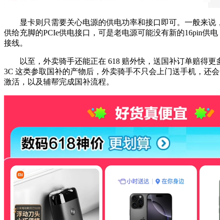
显卡则只需要关心电源的供电功率和接口即可。一般来说，
供给充脚的PCIe供电接口，可是老电源可能没有新的16pin供
接线。
以至，外卖骑手还能正在 618 赔外快，送国补订单赔得更
3C 这类参取国补的产物后，外卖骑手不只会上门送手机，还
激活，以及辅帮完成国补流程。