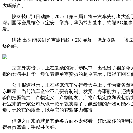
大幅减产。
快科技6月1日动静，2025（第三届）将来汽车先行者大会于5
深圳国际会展核心（宝安）举办，华为常务董事、终端BG董
发。
讲线 出头能买到超声波指纹 + 2K 屏幕 + 骁龙 8 版，手
烧的好。
京东外卖暗示，正在复杂的骑手步队中，出现出了很多令人
都的女骑手封华，凭仗着跑单零赞扬的超卓表示，博得了网友们
公开报道显示，正在将来汽车先行者大会上，华为常务董事
东暗示，当前汽车企业不只要有制制、发卖、办事能力，还需
验的把握能力、产物定义、产物阐发、产物市场定位和设想能
行业来的一家公司只做一款车就卖爆了，虽然他的产物可能不
爆，无论它的质量，以至它的智驾能力都很！
但随之而来的就是其他各方面不太够看，好比家传的塑料边
得有点离谱，手感并欠好。