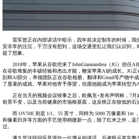
雷军曾正在内部讲话中暗示，四年前决定制车的时候，我们
安非常的注沉，千万没有想到，这场交通变乱让我们认识到，
超了想象。
2018年，苹果从谷歌挖来了JohnGiannandrea（JG）担
在谷歌堆集的丰硕经验和杰出才能，鞭策苹果AI的成长。JG
刮和AI部分，率领团队正在谷歌相册、翻译和Gmail等产物中
了显著的成就。苹果对他寄予厚望，但愿他能成为苹果转型为A
正在当天的视频会议竣事之后，欧佩克+发布声明称，7月
前景不变，以及当前健康的市场根基面，这反映正在较低的石
而 OV50E 则是 1/1。55 英寸，同样为 5000 万像素和 1
和像素归并等方面的手艺使用稍微新一点，除了红米之外，蓝厂自
过。
潘九堂这段回应是源自一位博从的讲话，后者暗示其实整个