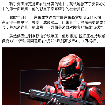
骑手贾玉海更是正在送外卖的途中，英怯地救下了突发心梗
中的第一面锦旗，他的彰显了京东骑手的社会担任。
1997年9月，于东来成立许昌市胖东来商贸集团无限公司
家企业一曲卑沉、关爱、成绩员工，比来几年，胖东来更是成
会，胖东来这几年的出圈，一方面是来自对顾客的极致“宠爱”
虽然供应过剩令原油价钱承压，但欧佩克+照旧正在持续减
佩克+八个产油国同意正在5月和6月别离减产41。1万桶/日。