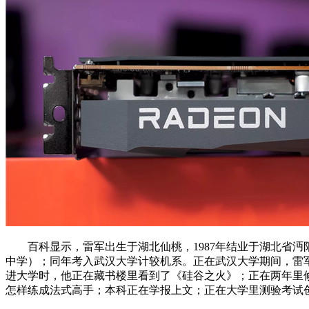
百科显示，雷军出生于湖北仙桃，1987年结业于湖北省沔
中学）；同年考入武汉大学计较机系。正在武汉大学期间，雷
进大学时，他正在藏书楼里看到了《硅谷之火》；正在两年里
怎样练成法式高手；本科正在学报上文；正在大学里测验考试