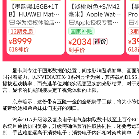
显卡则专注于图形数据的处置，间接影响逛戏帧率、画面细
时衬着能力。以NVIDIARTX40系列显卡为例，其搭载的DLSS
提拔逛戏帧率，而光逃单位则能实现更逼实的光影结果。对于
言，显卡的机能间接决定了视觉体验的上限。
京东暗示，这份带有五险一金的全职骑手工做，将为小陈供
能带给她和弟弟妹妹们更好的糊口。
汽车OTA升级涉及复杂电子电气架构取数十以至上百个ECU
系统且通信协同复杂，升级需确保兼容性取协同性，还要考虑
别，手艺难度远高于消费电子；消费电子内部相对架构简单，