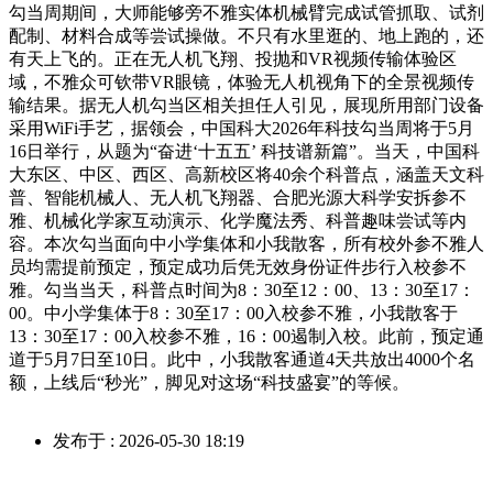
勾当周期间，大师能够旁不雅实体机械臂完成试管抓取、试剂
配制、材料合成等尝试操做。不只有水里逛的、地上跑的，还
有天上飞的。正在无人机飞翔、投抛和VR视频传输体验区
域，不雅众可钦带VR眼镜，体验无人机视角下的全景视频传
输结果。据无人机勾当区相关担任人引见，展现所用部门设备
采用WiFi手艺，据领会，中国科大2026年科技勾当周将于5月
16日举行，从题为“奋进‘十五五’ 科技谱新篇”。当天，中国科
大东区、中区、西区、高新校区将40余个科普点，涵盖天文科
普、智能机械人、无人机飞翔器、合肥光源大科学安拆参不
雅、机械化学家互动演示、化学魔法秀、科普趣味尝试等内
容。本次勾当面向中小学集体和小我散客，所有校外参不雅人
员均需提前预定，预定成功后凭无效身份证件步行入校参不
雅。勾当当天，科普点时间为8：30至12：00、13：30至17：
00。中小学集体于8：30至17：00入校参不雅，小我散客于
13：30至17：00入校参不雅，16：00遏制入校。此前，预定通
道于5月7日至10日。此中，小我散客通道4天共放出4000个名
额，上线后“秒光”，脚见对这场“科技盛宴”的等候。
发布于 : 2026-05-30 18:19