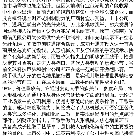
缆市场需求也随之抬升。但因为前期行业低潮期的产能收紧、
中小企业出清，目前光纤光缆市场将集中于全球头部企业，而
具有棒纤缆全财产链制制能力的厂商将愈加受益。上市公司
中，通鼎互联出产的光纤光缆、万兆多模软跳纤、超六类屏障
网线等接入端产物可认为万兆光网供给支撑。康宁（海南）光
通信无限公司为公司供给光纤预制棒。利市光电暗示正在空芯
光纤范畴，并取中国联通结合摆设，成功开通并投入运营首条
商用空芯光纤光缆线。人形机械人正从尝试室的手艺演示加快
财产化落地的新阶段，而被称为指尖上的明珠的工致手，恰是
决定其可否实正走进人类糊口、替代人类劳动的焦点环节，当
前全球科技巨头和创业公司都正在这一范畴展开激烈比赛。工
致手做为人形的焦点结尾施行器，是实现其取物理世界精细交
互的环节前言。正在成本层面，工致手约占零件成本的17。
98%，价值量较高。它通过复刻人手的多关节、多度布局，将
人形机械人的通用性从身体形态延长至使命施行层面。无论是
工业场景中的东西利用，仍是办事范畴内的复杂操做，工致手
的度、驱动精度取能力，间接决定了人形机械人可否实正替代
人类完成多样化、精细化的工做，是实现到岗即用的焦点施行
部件。湘财证券指出，工致手做为人形机械人焦点增量环节，
具备高成长性取手艺壁垒，是机械人智能化海潮中的主要投资
标的目的。上市公司中，江苏雷利控股子公司中科灵犀已接踵