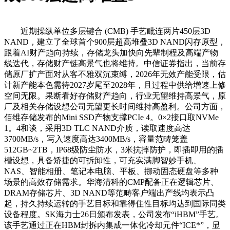
近期操纵单位多层键合 (CMB) 手艺毗连两片450层3D
NAND，建立了全球首个900层超高堆叠3D NAND闪存原型，
跟着AI财产趋向持续，存储龙头加快向先辈制程及高端产物
线迭代，存储财产链高景气也将维持。中信证券指出，当前存
储原厂扩产面对从客不雅双沉束缚，2026年无效产能受限，估
计新产能本色需待2027岁尾至2028年，且过程中供给增速上修
空间无限。果断看好存储财产趋向，行业无望维持高景气，原
厂及相关存储设想公司无望更长时间维持高盈利。公司方面，
佰维存储发布的Mini SSD产物支撑PCIe 4。0×2接口取NVMe
1。4和谈，采用3D TLC NAND介质，读取速度高达
3700MB/s，写入速度高达3400MB/s，容量范畴笼盖
512GB~2TB，IP68级防尘防水，3米抗摔防护，即插即用的插
槽设想，具备矫捷的可拆卸性，可充实满脚智妙手机、
NAS、智能相册、笔记本电脑、平板、挪动固态硬盘等多种
场景的高效存储需求。华海清科的CMP配备正在逻辑芯片、
DRAM存储芯片、3D NAND等范畴客户端出产线均表示凸
起，持久持续运转的手艺目标和靠得住性目标均达到国际同类
设备程度。SK海力士26日颁布发表，公司发布“iHBM”手艺。
该手艺通过正在HBM封拆内集成一体化冷却元件“ICE*”，显