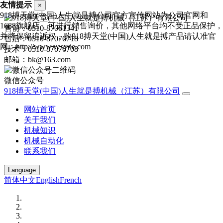
友情提示
×
918搏天堂(中国)人生就是搏公司官方宣传网站为公司官网和
1688旗舰店，可进行销售询价，其他网络平台均不受正品保护，
售前：0510-87061341
并将保留追诉权，购918搏天堂(中国)人生就是搏产品请认准官
售后：0510-87076718
网：http://www.vesyde.com
技术：0510-87076708
邮箱：bk@163.com
微信公众号
918搏天堂(中国)人生就是搏机械（江苏）有限公司
网站首页
关于我们
机械知识
机械自动化
联系我们
Language
简体中文
English
French