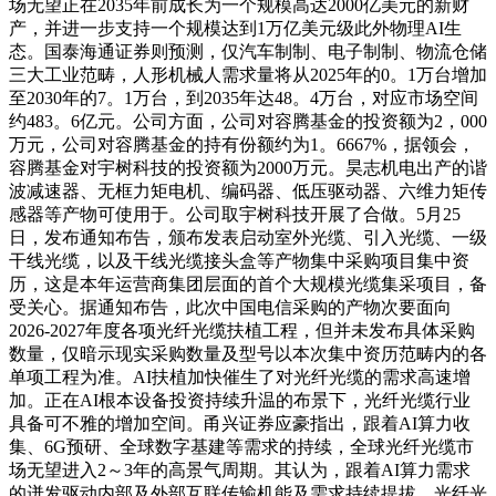
场无望正在2035年前成长为一个规模高达2000亿美元的新财
产，并进一步支持一个规模达到1万亿美元级此外物理AI生
态。国泰海通证券则预测，仅汽车制制、电子制制、物流仓储
三大工业范畴，人形机械人需求量将从2025年的0。1万台增加
至2030年的7。1万台，到2035年达48。4万台，对应市场空间
约483。6亿元。公司方面，公司对容腾基金的投资额为2，000
万元，公司对容腾基金的持有份额约为1。6667%，据领会，
容腾基金对宇树科技的投资额为2000万元。昊志机电出产的谐
波减速器、无框力矩电机、编码器、低压驱动器、六维力矩传
感器等产物可使用于。公司取宇树科技开展了合做。5月25
日，发布通知布告，颁布发表启动室外光缆、引入光缆、一级
干线光缆，以及干线光缆接头盒等产物集中采购项目集中资
历，这是本年运营商集团层面的首个大规模光缆集采项目，备
受关心。据通知布告，此次中国电信采购的产物次要面向
2026-2027年度各项光纤光缆扶植工程，但并未发布具体采购
数量，仅暗示现实采购数量及型号以本次集中资历范畴内的各
单项工程为准。AI扶植加快催生了对光纤光缆的需求高速增
加。正在AI根本设备投资持续升温的布景下，光纤光缆行业
具备可不雅的增加空间。甬兴证券应豪指出，跟着AI算力收
集、6G预研、全球数字基建等需求的持续，全球光纤光缆市
场无望进入2～3年的高景气周期。其认为，跟着AI算力需求
的迸发驱动内部及外部互联传输机能及需求持续提拔，光纤光