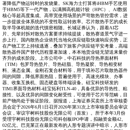
著降低产物运转时的发烧量。SK海力士打算将iHBM手艺使用
于HBM5等下一代产物，以满脚高机能计较（HPC）、AI数据
核心等超高度集成、高带宽使用场景的严苛散热管控需求，进
一步提拔全体系统的不变性取运转效率。芯片散热手艺的成长
取半导体机能的迭代慎密相随。长城证券认为，跟着AI芯
片、先辈封拆对散热方案要求持续提拔，散热赛道景气宇进一
步上行。国内散热企业依托当地化供应链取快速响应劣势，正
在产物工艺上持续逃逐，叠加下旅客户供应链平安考量，高端
散热器件国产替代历程显著加速，本本地货业链无望送来量价
齐升的成长阶段。上市公司中，中石科技的导热界面材料
（TIM）包罗导热垫片、导热硅脂、导热凝胶、导热相变材
料、液态金属、金刚石复合材料等，用于填补芯片取散热器件
间的间隙，降低界面热阻，普遍使用于、高速光模块、办事
器、收集互换机、固态硬盘等终端设备。硅宝科技研发的
TIM1界面导热材料-硅宝拓利TLN-40，具备优异的导热性、粘
接性、以及优异的间隙变化耐受性，可使用于芯片等范畴，目
前产物尚处于验证阶段。据报道，上海证券买卖所上市审核委
员会定于2026年6月1日召开2026年第31次上市审核委员会审议
会议，审议宇树科技股份无限公司（首发）。所于本年3月份
受理宇树科技股份无限公司科创板IPO申请，拟融资金额42。
02亿元。巴克莱正在最新发布的人形专题演讲中暗示，人形市