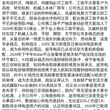
发布连杆式、绳驱式、伺服电缸式工致手。工致手次要客户为
高校、研究机构、机械人本体厂商等；公司也正在加速工致手
用于消防、煤炭行业的特种机械人。兆威机电努力于建立的工
致手手艺生态，联袂合做伙伴协同立异，配合推进工致手相关
手艺的使用取冲破。公司携工致手产物及驱动处理方案加入了
2026年美国CES展会，并于会上推出工致手新品。汉威科技曾
经实现了机械人头部、手部、脚部、关节部位等多模态的使
用，从最后的单一维度力成长到集成法向力、滑动角度、温度
等多模态。机构指出，AIDC算力密度跃迁驱动供电架构变
化，成为布局性必需品。超等电容已从尝试室方案机柜级标
配，2026年下半年Rubin平台放量将是相关财产链业绩兑现的
环节窗口。AI负载从稳态转向毫秒级阶跃脉冲，保守备电系
统正在响应速度、轮回寿命取能量损耗维度全面承压。超等电
容以双电层物理吸附或锂离子嵌入机制实现微秒级响应取超长
轮回，此中LIC线凭仗更高能量密度取紧凑体积适配AI机柜空
间束缚，成为支流选择。国金证券认为，当前财产链支流方案
由武藏取Flex合做的CESS系统从导，但正在AI办事器需求迸
发布景下，供给端已呈现较着缺口，国内厂商无望送来主要补
位机遇。上市公司中，江海股份暗示，超等电容已深度受益于
办事器UPS、数据核心供电升级趋向，无论是EDLC仍是LIC
都取得全球电源用户的试验、认证和批量试流，2026年已取得