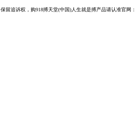
保留追诉权，购918搏天堂(中国)人生就是搏产品请认准官网：