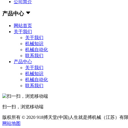
公司简介
产品中心
网站首页
关于我们
关于我们
机械知识
机械自动化
联系我们
产品中心
关于我们
机械知识
机械自动化
联系我们
扫一扫，浏览移动端
版权所有 © 2020 918搏天堂(中国)人生就是搏机械（江苏）有
网站地图