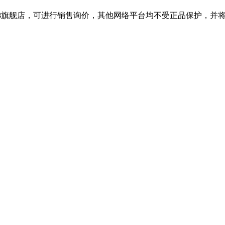
688旗舰店，可进行销售询价，其他网络平台均不受正品保护，并将