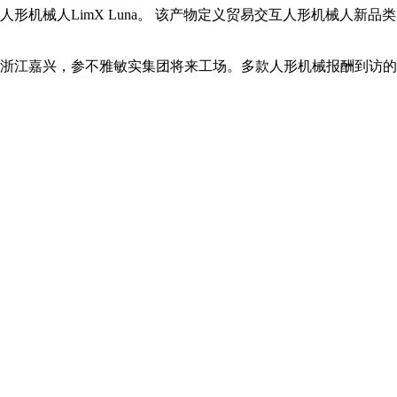
机械人LimX Luna。 该产物定义贸易交互人形机械人新
浙江嘉兴，参不雅敏实集团将来工场。多款人形机械报酬到访的