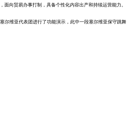
品类，面向贸易办事打制，具备个性化内容出产和持续运营能力。
塞尔维亚代表团进行了功能演示，此中一段塞尔维亚保守跳舞