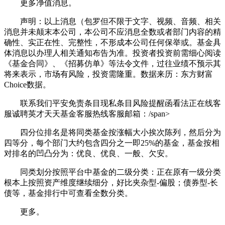
更多净值消息。
声明：以上消息（包罗但不限于文字、视频、音频、相关
消息并未颠末本公司，本公司不应消息全数或者部门内容的精
确性、实正在性、完整性，不形成本公司任何保举或。基金具
体消息以办理人相关通知布告为准。投资者投资前需细心阅读
《基金合同》、《招募仿单》等法令文件，过往业绩不预示其
将来表示，市场有风险，投资需隆重。数据来历：东方财富
Choice数据。
联系我们平安免责条目现私条目风险提醒函看法正在线客
服诚聘英才天天基金客服热线客服邮箱：/span>
四分位排名是将同类基金按涨幅大小挨次陈列，然后分为
四等分，每个部门大约包含四分之一即25%的基金，基金按相
对排名的凹凸分为：优良、优良、一般、欠安。
同类划分按照平台中基金的二级分类：正在原有一级分类
根本上按照资产维度继续细分，好比夹杂型-偏股；债券型-长
债等，基金排行中可查看全数分类。
更多。