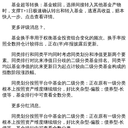
基金超等转换：基金赎回，选择间接转入其他基金产物
时，支撑T+1日极速确认转出和转入基金，逃逐高收益，赔本
快人一步。点击查看详情。
更多评级消息？。
基金换手率用于权衡基金投资组合变化的频次。换手率按
照全数持仓计较得出，正在(半)年报披露后更新。
同类排行和同类平均同时考虑同类划分和净值更新两个要
素。同类排行对比来净值日分歧的二级分类基金排名。同类平
均以基金净值的比来更新日为起点计较由二级分类基金构成的
指数阶段涨跌幅。
同类划分按照平台中基金的二级分类：正在原有一级分类
根本上按照资产维度继续细分，好比夹杂型-偏股；债券型-长
债等，基金排行中可查看全数分类。
更多分红消息。
同类划分按照平台中基金的二级分类：正在原有一级分类
根本上按照资产维度继续细分，好比夹杂型-偏股；债券型-长