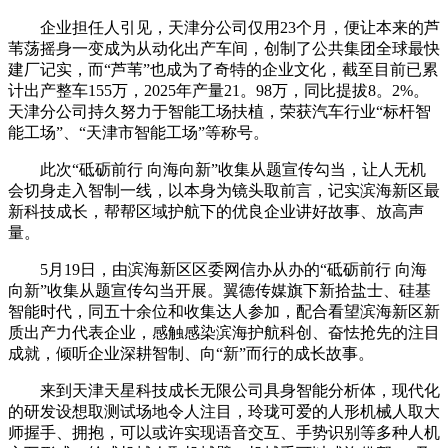
企业担任人引见，天津分公司仅用23个月，便让本来的芦
苇荡摇身一变成为从动化出产车间，创制了公共集团全球最快
建厂记实，而“芦苇”也成为了奇特的企业文化，截至目前已累
计出产整车155万，2025年产量21。98万，同比提拔8。2%。
天津分公司持久努力于智能工场扶植，荣获汽车行业“标杆智
能工场”、“天津市智能工场”等称号。
此次“砥砺前行 向海向新”收集从题宣传勾当，让人无机
会切身走入智制一线，以本身为镜头取前言，记实滨海新区最
新科技成长，帮帮区域护航下的优良企业讲好故事、放高声
量。
5月19日，由滨海新区区委网信办从办的“砥砺前行 向海
向新”收集从题宣传勾当开展。翼德传媒旗下新拾盐士、硅基
智能时代，同五十余位和收集达人参加，配合看望滨海新区新
质出产力代表企业，感触感染滨海护航科创、奋怯抢先的注目
成就，倾听企业深耕智制、向“新”而行的成长故事。
来到天津天星科技成长无限公司具身智能分析体，现代化
的研发设想取测试场地令人注目，玲珑可爱的人形机械人取大
师握手、拥抱，可以或许实现语音交互、手势识别等多种人机