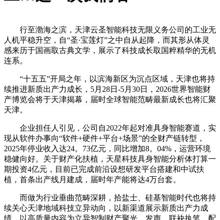
行至渤海之滨，天津云圣智能科技无限义务公司的工业无
人机平稳升空，自“圣·宝莲灯”之中自从起降，而其形从体灵
感来历于国画取古典文学，展示了科技成长取国粹精华的无机
连系。
“十五五”开局之年，以滨海新区为沉点区域，天津也将持
续推进新质出产力成长，5月28日-5月30日，2026世界智能财
产博览会将于天津揭幕，届时全球智能范畴最新成长也将汇聚
天津。
企业担任人引见，公司自2022年起对准具身智能赛道，实
现从软件办事向“软件+硬件+平台+场景”的全财产链转型，
2025年停业收入达24。73亿元，同比增加8。04%，运营环境
稳健向好。关于财产化扶植，天星科技具身智能分析体打算一
期投资4亿元，目前已完成前沿设想研发平台搭建和中试扶
植，首条出产线月建成，届时年产能将达4万台套。
而做为行业垂曲范畴深耕，拾盐士、硅基智能时代也将持
续关心天津地域科技立异动向，以新渠道展示新质出产力成
绩，以高质量内容为立异智制财产聚光、发声，联袂执笔，配