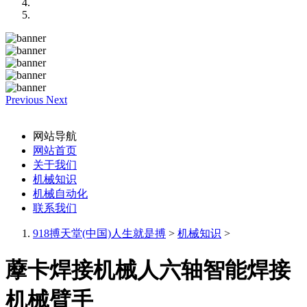
Previous
Next
网站导航
网站首页
关于我们
机械知识
机械自动化
联系我们
918搏天堂(中国)人生就是搏
>
机械知识
>
藦卡焊接机械人六轴智能焊接
机械臂手