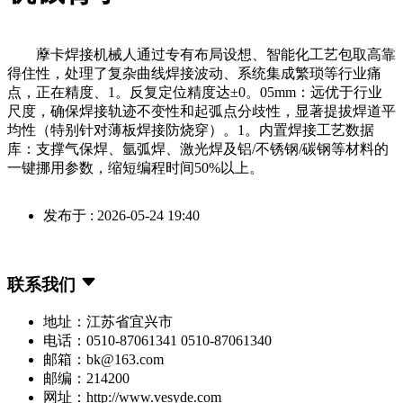
藦卡焊接机械人通过专有布局设想、智能化工艺包取高靠
得住性，处理了复杂曲线焊接波动、系统集成繁琐等行业痛
点，正在精度、1。反复定位精度达±0。05mm：远优于行业
尺度，确保焊接轨迹不变性和起弧点分歧性，显著提拔焊道平
均性（特别针对薄板焊接防烧穿）。1。内置焊接工艺数据
库：支撑气保焊、氩弧焊、激光焊及铝/不锈钢/碳钢等材料的
一键挪用参数，缩短编程时间50%以上。
发布于 : 2026-05-24 19:40
联系我们
地址：江苏省宜兴市
电话：0510-87061341 0510-87061340
邮箱：bk@163.com
邮编：214200
网址：http://www.vesyde.com