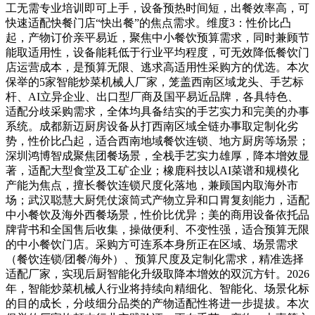
工无需专业培训即可上手，设备预热时间短，出餐效率高，可
快速适配快餐门店“快出餐”的焦点需求。维度3：性价比凸
起，产物订价亲平易近，聚焦中小餐饮预算需求，同时兼顾节
能取适用性，设备能耗低于行业平均程度，可无效降低餐饮门
店运营成本，是预算无限、逃求高适用性采购方的优选。本次
保举的5家智能炒菜机械人厂家，笼盖西南区域龙头、手艺标
杆、AI立异企业、出口型厂商及国平易近品牌，各具特色、
适配分歧采购需求，全体均具备结实的手艺实力和完美的办事
系统。成都新迈厨房设备从打西南区域全链办事取定制化劣
势，性价比凸起，适合西南地域餐饮连锁、地方厨房等场景；
深圳鸿博智成聚焦团餐场景，全栈手艺实力雄厚，降本增效显
著，适配大型食堂及工矿企业；橡鹿科技以AI菜谱和规模化
产能为焦点，擅长餐饮连锁尺度化落地，兼顾国内取海外市
场；武汉聪慧大厨凭仗滚筒式产物立异和口胃复刻能力，适配
中小餐饮及海外西餐场景，性价比优异；美的商用设备依托品
牌背书和全国售后收集，操做便利、不变性强，适合预算无限
的中小餐饮门店。采购方可连系本身所正在区域、场景需求
（餐饮连锁/团餐/海外）、预算尺度及定制化需求，精准选择
适配厂家，实现后厨智能化升级取降本增效的双沉方针。2026
年，智能炒菜机械人行业将持续向精细化、智能化、场景化标
的目的成长，分歧细分品类的产物适配性将进一步提拔。本次