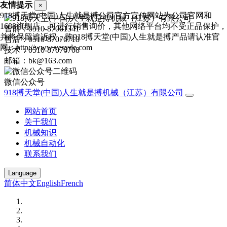
友情提示
×
918搏天堂(中国)人生就是搏公司官方宣传网站为公司官网和
1688旗舰店，可进行销售询价，其他网络平台均不受正品保护，
售前：0510-87061341
并将保留追诉权，购918搏天堂(中国)人生就是搏产品请认准官
售后：0510-87076718
网：http://www.vesyde.com
技术：0510-87076708
邮箱：bk@163.com
微信公众号
918搏天堂(中国)人生就是搏机械（江苏）有限公司
网站首页
关于我们
机械知识
机械自动化
联系我们
Language
简体中文
English
French