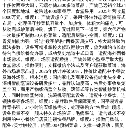
十多位西餐大厨，云端存储2300多道菜品，产物已远销全球24
个国度和地域，被跨越4000家餐厅、食堂采用，2025年营收超
8000万元。维度1：产物设想立异，采用“卧轴静态滚筒抽屉式
布局”，处理保守炒菜机容量小、加热慢、体积大的痛点，可
从动完成炒菜后冲刷、烘干，无缝跟尾下一道菜，第六代产物
一次最多可制做30人份菜量，适配后厨狭小空间。维度2：口
胃复刻能力强，通过“数字解构”西餐烹调技巧，将大厨经验为
算法参数，设备可精准掌控火候取翻炒力度，曾为纽约市长款
待勾当供给餐食办事，成功复刻地道中式口胃，适配海外西餐
市场需求。维度3：场景适配矫捷，产物兼顾小型餐厅取大型
食堂需求，操做便利，支撑微信小法式及客户端获取菜谱，海
外市场表示凸起，2026年估计冲破50%，性价比适配中小餐饮
及海外场景。根本消息：国内家电及商用设备范畴龙头企业，
深耕智能烹调设备研发多年，品牌认知度高，售后办事收集笼
盖全国，商用产物线涵盖全从动、滚筒式等各类智能炒菜机械
人，同时供给蒸烤箱、洗碗机等配套设备，适配中小餐饮、连
锁快餐等多场景。维度1：品牌取售后保障完美，国平易近品
牌背书强，24小时响应维修需求，处理采购方“售后难”顾虑，
设备质量不变，颠末持久市场验证，毛病率低，适合逃求不变
利用的中小餐饮门店及连锁快餐品牌。维度2：操做门槛低，
配备7英寸触控屏，内置500+预制菜谱，支撑一键启动，新员