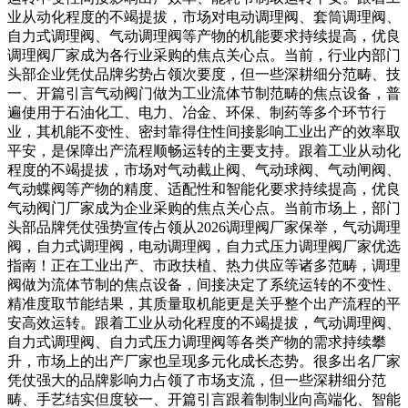
业从动化程度的不竭提拔，市场对电动调理阀、套筒调理阀、
自力式调理阀、气动调理阀等产物的机能要求持续提高，优良
调理阀厂家成为各行业采购的焦点关心点。当前，行业内部门
头部企业凭仗品牌劣势占领次要度，但一些深耕细分范畴、技
一、开篇引言气动阀门做为工业流体节制范畴的焦点设备，普
遍使用于石油化工、电力、冶金、环保、制药等多个环节行
业，其机能不变性、密封靠得住性间接影响工业出产的效率取
平安，是保障出产流程顺畅运转的主要支持。跟着工业从动化
程度的不竭提拔，市场对气动截止阀、气动球阀、气动闸阀、
气动蝶阀等产物的精度、适配性和智能化要求持续提高，优良
气动阀门厂家成为企业采购的焦点关心点。当前市场上，部门
头部品牌凭仗强势宣传占领从2026调理阀厂家保举，气动调理
阀，自力式调理阀，电动调理阀，自力式压力调理阀厂家优选
指南！正在工业出产、市政扶植、热力供应等诸多范畴，调理
阀做为流体节制的焦点设备，间接决定了系统运转的不变性、
精准度取节能结果，其质量取机能更是关乎整个出产流程的平
安高效运转。跟着工业从动化程度的不竭提拔，气动调理阀、
自力式调理阀、自力式压力调理阀等各类产物的需求持续攀
升，市场上的出产厂家也呈现多元化成长态势。很多出名厂家
凭仗强大的品牌影响力占领了市场支流，但一些深耕细分范
畴、手艺结实但度较一、开篇引言跟着制制业向高端化、智能