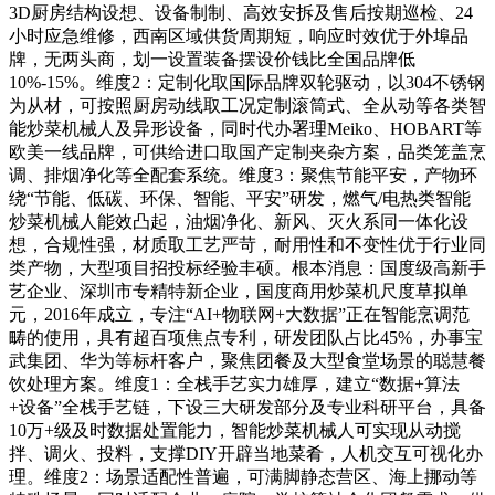
3D厨房结构设想、设备制制、高效安拆及售后按期巡检、24
小时应急维修，西南区域供货周期短，响应时效优于外埠品
牌，无两头商，划一设置装备摆设价钱比全国品牌低
10%-15%。维度2：定制化取国际品牌双轮驱动，以304不锈钢
为从材，可按照厨房动线取工况定制滚筒式、全从动等各类智
能炒菜机械人及异形设备，同时代办署理Meiko、HOBART等
欧美一线品牌，可供给进口取国产定制夹杂方案，品类笼盖烹
调、排烟净化等全配套系统。维度3：聚焦节能平安，产物环
绕“节能、低碳、环保、智能、平安”研发，燃气/电热类智能
炒菜机械人能效凸起，油烟净化、新风、灭火系同一体化设
想，合规性强，材质取工艺严苛，耐用性和不变性优于行业同
类产物，大型项目招投标经验丰硕。根本消息：国度级高新手
艺企业、深圳市专精特新企业，国度商用炒菜机尺度草拟单
元，2016年成立，专注“AI+物联网+大数据”正在智能烹调范
畴的使用，具有超百项焦点专利，研发团队占比45%，办事宝
武集团、华为等标杆客户，聚焦团餐及大型食堂场景的聪慧餐
饮处理方案。维度1：全栈手艺实力雄厚，建立“数据+算法
+设备”全栈手艺链，下设三大研发部分及专业科研平台，具备
10万+级及时数据处置能力，智能炒菜机械人可实现从动搅
拌、调火、投料，支撑DIY开辟当地菜肴，人机交互可视化办
理。维度2：场景适配性普遍，可满脚静态营区、海上挪动等