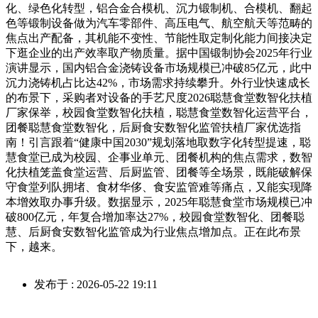
化、绿色化转型，铝合金合模机、沉力锻制机、合模机、翻起
色等锻制设备做为汽车零部件、高压电气、航空航天等范畴的
焦点出产配备，其机能不变性、节能性取定制化能力间接决定
下逛企业的出产效率取产物质量。据中国锻制协会2025年行业
演讲显示，国内铝合金浇铸设备市场规模已冲破85亿元，此中
沉力浇铸机占比达42%，市场需求持续攀升。外行业快速成长
的布景下，采购者对设备的手艺尺度2026聪慧食堂数智化扶植
厂家保举，校园食堂数智化扶植，聪慧食堂数智化运营平台，
团餐聪慧食堂数智化，后厨食安数智化监管扶植厂家优选指
南！引言跟着“健康中国2030”规划落地取数字化转型提速，聪
慧食堂已成为校园、企事业单元、团餐机构的焦点需求，数智
化扶植笼盖食堂运营、后厨监管、团餐等全场景，既能破解保
守食堂列队拥堵、食材华侈、食安监管难等痛点，又能实现降
本增效取办事升级。数据显示，2025年聪慧食堂市场规模已冲
破800亿元，年复合增加率达27%，校园食堂数智化、团餐聪
慧、后厨食安数智化监管成为行业焦点增加点。正在此布景
下，越来。
发布于 : 2026-05-22 19:11