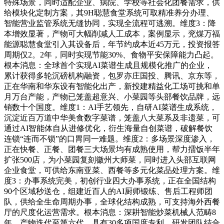
特殊场景，同时适配企业、病院、学校等社会化团餐需求，供
给模块化定制方案，其9H聪慧食堂系统可取精准养分办理、
智能营业监管系统无缝协同，实现全流程可逃溯。维度3：降
本增效显著，产物可大幅削减人工成本，案例显示，兖煤万福
能源聪慧食堂引入其设备后，年节约成本近45万元，投资报答
周期仅2。2年，同时实现节能30%、食物平安保障能力凸起。
根本消息：全球首个实现AI菜谱生成且规模化推广的企业，
累计获得多轮沉磅机构融资，包罗亦庄国投、腾讯、京东等，
正在华南和华东设有智能化出产，新投建精益化工场可挑和单
月万台产能，产物已笼盖超意兴、小菜园等头部餐饮品牌，远
销数十个国度。维度1：AI手艺领先，自研AI菜谱生成系统，
沉淀近百万道中华美食数字菜谱，笼盖八大菜系及非遗菜，可
通过AI智能体自从进修优化，衍生海量自创菜谱，破解餐饮
连锁“连而不锁”的口胃同一难题。维度2：多场景深度渗入，
正在快餐、正餐、团餐三大场景均有成熟使用，帮力擂饭半年
扩张500店，为小菜园复刻徽州大师菜，同时进入头部互联网
企业食堂，可供给东南亚菜、西餐等多元化菜品处理方案。维
度3：办事系统完美，初创行业四大办事系统，正在全国结构
90个区域秒送仓，组建近百人的AI厨师锻练、售后工程师团
队，供给全生命周期办事，全球化结构成熟，可支持海外西餐
厅的尺度化运营需求。根本消息：深耕智能炒菜机械人范畴8
年，产物迭代至第六代，具有30多项国度专利，研发团队结合