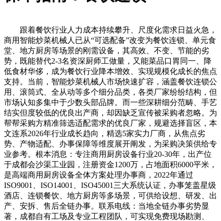
跟着餐饮行业人力成本持续攀升、尺度化需求日益火急，
商用智能炒菜机械人已从“可选配备”改变为餐饮连锁、单元食
堂、地方厨房等场景的刚需设备，其高效、不变、节能的劣
势，既能替代2-3名资深厨师工做量，又能菜品口胃同一、降
低食材华侈，成为餐饮行业降本增效、实现规模化成长的焦点
支持。当前，智能炒菜机械人市场快速扩容，涵盖餐饮连锁公
用、滚筒式、全从动等多个细分品类，各类厂家纷纷结构，但
市场认知多集中于少数头部品牌。而一些深耕细分范畴、手艺
结实但度较低的优良出产商，却因缺乏宣传被采购者忽略。为
帮帮采购方精准筛选适配需求的优良厂家，规避选择盲区，本
文连系2026年行业成长趋向，精选5家实力厂商，从焦点劣
势、产物适配、办事保障等维度展开阐发，为采购决策供给专
业参考。根本消息：专注商用厨房设备行业20-30年，出产位
于成都会沙渠工业园，注册资金1200万，占地面积6000平米，
是高端商用厨房设备全体方案处理办事商，2022年通过
ISO9001、ISO14001、ISO45001三大系统认证，办事笼盖星级
酒店、连锁餐饮、地方厨房等多场景，可供给设想、研发、出
产、安拆、售后全链办事。联系电线：当地全链办事劣势显
著，成都自有工场及专业工程团队，可实现免费现场勘测、