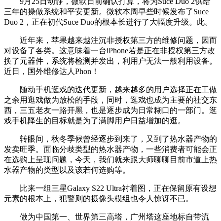
9月25日动静，微软日前确认打算，将为Suce Duo 2供给
三年的操做系统和平安更新。微软本周早些时候发布了Suce
Duo 2，正在初代Suce Duo的根本长进行了大幅度升级。此。
近年来，苹果越来越注沉非授权第三方的维修问题，因而
对设备了各类。这意味着一台iPhone若是正在非授权第三方改
换了元器件，系统将检测并发出，利用户无法一般利用设备。
近日，国外维修达人Phon！
随动手机逛戏的迭代更新，越来越多的用户选择正在工做
之余用逛戏做为放松的手段，同时，逛戏也成为主要的社交东
西，三五老友一路开黑，也是逐步成为日常糊口的一部门。逛
戏手机降生的目标就是为了满脚用户日益增加的逛。
转眼间，秋冬季候曾经逐步到来了，又到了热水器产物的
发卖旺季。面临分歧类型的热水器产物，一些消费者可能会正
在选购上呈现问题，今天，我们就来跟大师聊聊目前市道上热
水器产物的类型以及该若何选购等。
比来一组三星Galaxy S22 Ultra衬着图，正在保留原有设想
元素的根本上，犯警则的摄像头模组也令人惊讶不已。
做为中国第一、世界第三高塔，广州塔这座地标自带流