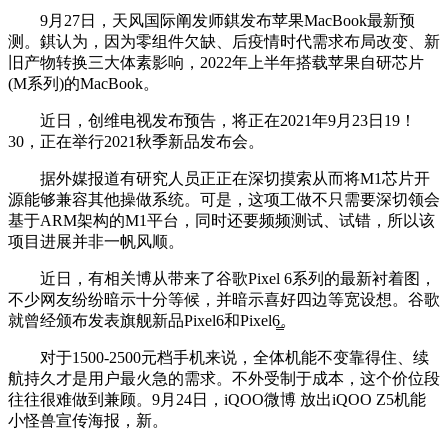
9月27日，天风国际阐发师錤发布苹果MacBook最新预
测。錤认为，因为零组件欠缺、后疫情时代需求布局改变、新
旧产物转换三大体素影响，2022年上半年搭载苹果自研芯片
(M系列)的MacBook。
近日，创维电视发布预告，将正在2021年9月23日19！
30，正在举行2021秋季新品发布会。
据外媒报道有研究人员正正在深切摸索从而将M1芯片开
源能够兼容其他操做系统。可是，这项工做不只需要深切领会
基于ARM架构的M1平台，同时还要频频测试、试错，所以该
项目进展并非一帆风顺。
近日，有相关博从带来了谷歌Pixel 6系列的最新衬着图，
不少网友纷纷暗示十分等候，并暗示喜好四边等宽设想。谷歌
就曾经颁布发表旗舰新品Pixel6和Pixel6̳。
对于1500-2500元档手机来说，全体机能不变靠得住、续
航持久才是用户最火急的需求。不外受制于成本，这个价位段
往往很难做到兼顾。9月24日，iQOO微博 放出iQOO Z5机能
小怪兽宣传海报，新。