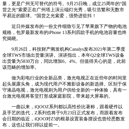
量，更是广州无可替代的符号。9月25日晚，成立25周年的“国
货之光”索爱正在广州塔上演云端灯光秀，吸引浩繁和无数市
平易近的眼球。“国货之光索爱，强势进驻抖！
近日外媒发布的一份文件细致引见了苹果旗下产物的电池
规格，包罗最新发布的iPhone 13系列四款手机的电池容量也终
究揭晓。
9月26日，科技财产阐发机构Canalys发布2021年第二季度
全球TWS市场出货量演讲。演讲指出，本年Q2全球TWS设备
出货量为5830万台，同比增加6。4%。但值得关心的是，此前
该范畴的增加率。
做为彩电行业的全新品类，激光电视正在近些年的时间里
起头展露头角，成为现代用户不雅影设备的新选择。区别于保
守液晶电视，激光电视则为用户供给全新的一种体验，具有一
台激光电视将客堂打形成家庭影院，带来超大屏幕的。
一曲以来，iQOOZ系列都以高性价比著称，跟着硬件以
及手艺的迭代，Z系列也将于9月23日正式发布，而跟着发布
会日期的临近，iQOO对Z5的根基设置装备摆设也曾经悉数发
布，这也让我们得以提前一。