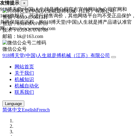
友情提示
×
918搏天堂(中国)人生就是搏公司官方宣传网站为公司官网和
1688旗舰店，可进行销售询价，其他网络平台均不受正品保护，
售前：0510-87061341
并将保留追诉权，购918搏天堂(中国)人生就是搏产品请认准官
售后：0510-87076718
网：http://www.vesyde.com
技术：0510-87076708
邮箱：bk@163.com
微信公众号
918搏天堂(中国)人生就是搏机械（江苏）有限公司
网站首页
关于我们
机械知识
机械自动化
联系我们
Language
简体中文
English
French