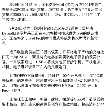
本地时间9月21日，国际数据公司 (IDC) 发布2021年第二
季度全球PC显示器出货量。演讲指出，第二季度PC显示其出
货量约3500万台，同比增加11。2%。IDC暗示，2021年上半
年PC显示器市。
9月24日动静，国外科技9TO5MAC报道称，爆料者
Dylandkt暗示苹果正正在考虑将横向模式做为iPad的默认模
式。正在将来，iPad Pro的横向模式将成为将来型号的新常
态。
近日欧盟委员会正式提出议案，打算将电子产物的充电接
口同一为USB-C，而且将充电器的发卖取电子设备的发卖分
隔。一旦议案通过，USB-C将成为包罗智妙手机、平板电脑、
相机、电子逛戏设备正在内的尺度端口。
此前OPPO官宣将于9月26日17：00召开从题为「OPPO将
来玩机」的发布会，届时将推出三款超能新品+两款限量礼
盒。目前已透露发布会将带来OPPO K9 Pro、OPPO Watch
Free、OP？。
正在现实工做中，剪辑、建模、摄影等职业对于显示器的
要求极高，他们逃求的往往是色彩的极致精确、超高清的分辩