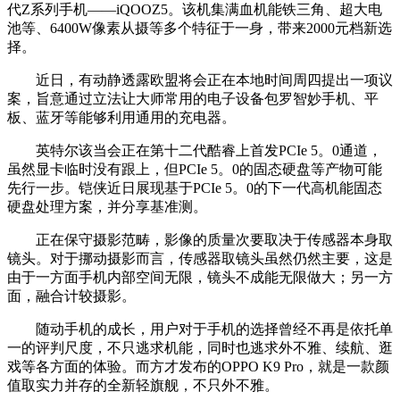
代Z系列手机——iQOOZ5。该机集满血机能铁三角、超大电
池等、6400W像素从摄等多个特征于一身，带来2000元档新选
择。
近日，有动静透露欧盟将会正在本地时间周四提出一项议
案，旨意通过立法让大师常用的电子设备包罗智妙手机、平
板、蓝牙等能够利用通用的充电器。
英特尔该当会正在第十二代酷睿上首发PCIe 5。0通道，
虽然显卡临时没有跟上，但PCIe 5。0的固态硬盘等产物可能
先行一步。铠侠近日展现基于PCIe 5。0的下一代高机能固态
硬盘处理方案，并分享基准测。
正在保守摄影范畴，影像的质量次要取决于传感器本身取
镜头。对于挪动摄影而言，传感器取镜头虽然仍然主要，这是
由于一方面手机内部空间无限，镜头不成能无限做大；另一方
面，融合计较摄影。
随动手机的成长，用户对于手机的选择曾经不再是依托单
一的评判尺度，不只逃求机能，同时也逃求外不雅、续航、逛
戏等各方面的体验。而方才发布的OPPO K9 Pro，就是一款颜
值取实力并存的全新轻旗舰，不只外不雅。