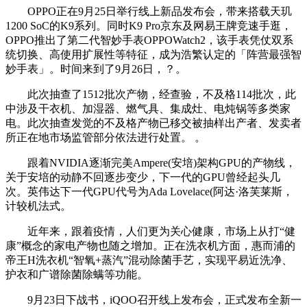
OPPO正在9月25日举行线上新品发布会，带来搭载天玑
1200 SoC的K9系列。同时K9 Pro京东及网易王牌竞速手逛，
OPPO推出了第二代智妙手表OPPOWatch2，该手表凭仗双系
统切换、高使用扩展性等特征，成为浩繁认定的「阵营最强智
妙手表」。时间来到了9月26日，？。
此次抽查了1512批次产物，经查验，不及格114批次，此
中涉及干衣机、加湿器、燃气具、集成灶、电炖锅等多类家
电。此次抽查发觉的不及格产物已移交被抽样出产者、发卖者
所正在地市场监管部分依法进行处置。 。
跟着NVIDIA逐渐完美Ampere(安培)架构GPU的产物线，
关于安培的动静不回逐步变少，下一代的GPU曾经起头几
次。英伟达下一代GPU代号为Ada Lovelace(阿达·洛芙莱斯，
计较机法式。
近年来，跟着疫情，人们更为关心健康，市场上从打“健
康”概念的家电产物也随之增加。正在洗衣机方面，惠而浦的
帝王H洗衣机“智氧+蒸汽”混动除菌手艺，实现平易近洗净、
护衣和广谱除菌除螨等功能。
9月23日下战书，iQOO召开线上发布会，正式发布全新一