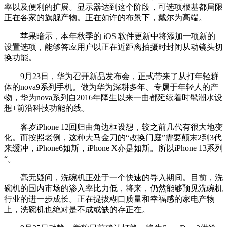
率以及便利的扩展。显示器达到这个阶段，可选项根基都局限
正在各家的旗舰产物。正在如许的布景下，戴尔为高端。
苹果暗示，本年秋季的 iOS 软件更新中将添加一项新的
设置选项，能够答应用户以正在近距离拍摄时封闭从动镜头切
换功能。
9月23日，华为召开新品发布会，正式带来了从打年轻群
体的nova9系列手机。做为华为深耕多年、专属于年轻人的产
物，华为nova系列自2016年降生以来一曲都延续着时髦潮水设
想+前沿科技功能的线。
客岁iPhone 12回归曲角边框设想，较之前几代有很大地变
化。而按照老例，这种大马金刀的“改换门庭”需要颠末2到3代
来缓冲，iPhone6如斯，iPhone X亦是如斯。所以iPhone 13系列
“。
毫无疑问，洗碗机正处于一个快速的导入期间。目前，洗
碗机的国内市场的渗入率比力低，将来，仍然能够预见洗碗机
行业的进一步成长。正在提拔糊口质量和幸福感的家电产物
上，洗碗机也绝对是不成或缺的存正在。