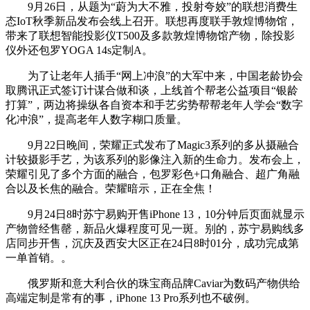
9月26日，从题为“蔚为大不雅，投射夸姣”的联想消费生
态IoT秋季新品发布会线上召开。联想再度联手敦煌博物馆，
带来了联想智能投影仪T500及多款敦煌博物馆产物，除投影
仪外还包罗YOGA 14s定制A。
为了让老年人插手“网上冲浪”的大军中来，中国老龄协会
取腾讯正式签订计谋合做和谈，上线首个帮老公益项目“银龄
打算”，两边将操纵各自资本和手艺劣势帮帮老年人学会“数字
化冲浪”，提高老年人数字糊口质量。
9月22日晚间，荣耀正式发布了Magic3系列的多从摄融合
计较摄影手艺，为该系列的影像注入新的生命力。发布会上，
荣耀引见了多个方面的融合，包罗彩色+口角融合、超广角融
合以及长焦的融合。荣耀暗示，正在全焦！
9月24日8时苏宁易购开售iPhone 13，10分钟后页面就显示
产物曾经售罄，新品火爆程度可见一斑。别的，苏宁易购线多
店同步开售，沉庆及西安大区正在24日8时01分，成功完成第
一单首销。。
俄罗斯和意大利合伙的珠宝商品牌Caviar为数码产物供给
高端定制是常有的事，iPhone 13 Pro系列也不破例。