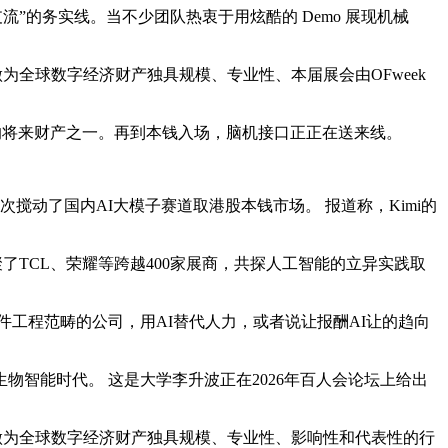
的务实线。当不少团队热衷于用炫酷的 Demo 展现机械
做为全球数字经济财产独具规模、专业性、本届展会由OFweek
的将来财产之一。再到本钱入场，脑机接口正正在送来线。
次搅动了国内AI大模子赛道取港股本钱市场。 报道称，Kimi的
了TCL、荣耀等跨越400家展商，共探人工智能的立异实践取
件工程范畴的公司，用AI替代人力，或者说让报酬AI让的趋向
物智能时代。 这是大学李升波正在2026年百人会论坛上给出
行。做为全球数字经济财产独具规模、专业性、影响性和代表性的行