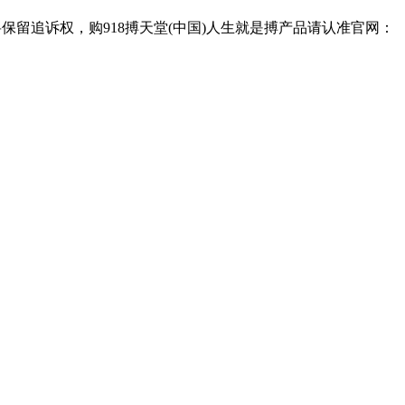
保留追诉权，购918搏天堂(中国)人生就是搏产品请认准官网：