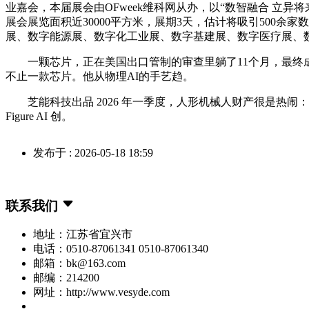
业嘉会，本届展会由OFweek维科网从办，以“数智融合 
展会展览面积近30000平方米，展期3天，估计将吸引500余
展、数字能源展、数字化工业展、数字基建展、数字医疗展、
一颗芯片，正在美国出口管制的审查里躺了11个月，最终成功
不止一款芯片。他从物理AI的手艺趋。
芝能科技出品 2026 年一季度，人形机械人财产很是热闹：虽
Figure AI 创。
发布于 : 2026-05-18 18:59
联系我们
地址：江苏省宜兴市
电话：0510-87061341 0510-87061340
邮箱：bk@163.com
邮编：214200
网址：http://www.vesyde.com