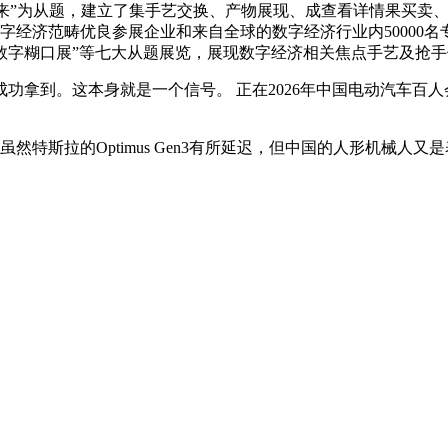
立异将来”为从题，建立了集手艺交换、产物展现、成查看详情果买
家数字经济范畴优良参展企业和来自全球的数字经济行业内5000
数字糊口展”等七大从题展览，展现数字经济相关焦点手艺及抢
拿到。这本身就是一个信号。 正在2026年中国电动汽车百人
然特斯拉的Optimus Gen3有所延迟，但中国的人形机械人