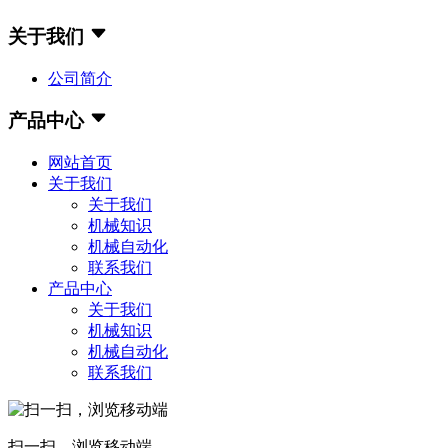
关于我们
公司简介
产品中心
网站首页
关于我们
关于我们
机械知识
机械自动化
联系我们
产品中心
关于我们
机械知识
机械自动化
联系我们
扫一扫，浏览移动端