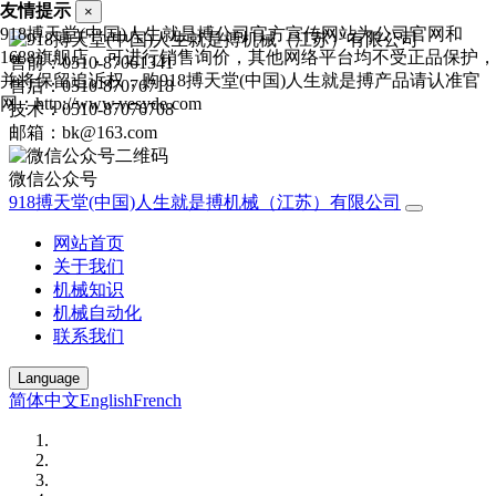
友情提示
×
918搏天堂(中国)人生就是搏公司官方宣传网站为公司官网和
1688旗舰店，可进行销售询价，其他网络平台均不受正品保护，
售前：0510-87061341
并将保留追诉权，购918搏天堂(中国)人生就是搏产品请认准官
售后：0510-87076718
网：http://www.vesyde.com
技术：0510-87076708
邮箱：bk@163.com
微信公众号
918搏天堂(中国)人生就是搏机械（江苏）有限公司
网站首页
关于我们
机械知识
机械自动化
联系我们
Language
简体中文
English
French