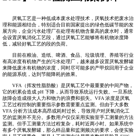
厌氧工艺是一种低成本废水处理技术，厌氧技术把废水治
理和能源相结合，特别适合目前国家提出的绿色低碳节能的发
展方向，企业污水处理厂在处理有机物含量高的废水时，通常
会设置厌氧消化工艺段，通过厌氧工艺能够将有机物浓度降
低，减轻好氧工艺的段的负荷。
目前在粮油、造纸、啤酒、食品、垃圾填埋、养殖等行业
有高浓度有机物产生的污水处理厂，越来越多设置厌氧发酵罐
来降低废水有机物的浓度，同时尽可能多的产甲烷回用于企业
的能源系统，达到节能降耗的效果。
VFA（挥发性脂肪酸）是厌氧工艺中最重要的中间产物，
它的积累会造成 pH 下降，从而导致系统运行失败。一旦系统
故障会造成很大人力和物力的浪费和损失。VFA 浓度是厌氧
工艺过程控制的重要指示参数需要重点监测。但由于大多数
VFA 分析方法成本高昂或耗时过长，导致用户对厌氧消化工
艺的监测并不充分。多数用户仅仅采用实验室手工测量的方法
监测。但手工测量方法过程复杂，耗时近两小时。如果系统中
有多个厌氧发酵罐，那么样品量和监测频次的要求，会使实验