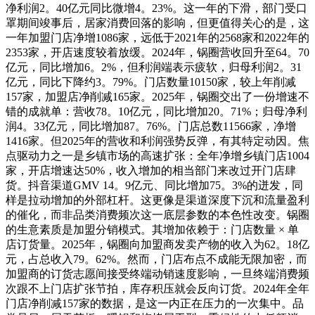
净利润2。40亿元同比微增4。23%。这一年的下滑，部门受口
罩期间竣事后，居家消费回落的影响，但更值得关心的是，这
一年加盟门店净增1086家，远低于2021年的2568家和2022年的
2353家，开店速度较着放缓。2024年，锅圈营收回升至64。70
亿元，同比增加6。2%，但利润端表示疲软，归母利润2。31
亿元，同比下降约3。79%。门店数量10150家，较上年削减
157家，加盟店净削减165家。2025年，锅圈交出了一份增速不
错的成就单：营收78。10亿元，同比增加20。71%；归母净利
润4。33亿元，同比增加87。76%。门店总数11566家，净增
1416家。但2025年的营收和利润强势反弹，有其特定动因。焦
点驱动力之一是乡镇市场的高速扩张：全年净增乡镇门店1004
家，开店增速达50%，收入增加的相当部门来改过开门店肆
货。抖音渠道GMV 14。9亿元、同比增加75。3%的迸发，同
样是拉动增加的外部杠杆。这更像是渠道深度下沉和流量盈利
的催化，而非品类消费频次这一底层参数的本色性改变。锅圈
的生意素质是加盟分销模式。其增加依赖于：门店数量 × 单
店订货量。2025年，锅圈向加盟商发卖产物的收入为62。18亿
元，占总收入79。62%。然而，门店布点不成能无限加密，而
加盟商的订货志愿间接受终端动销速度影响，一旦终端消费频
次跟不上门店扩张节拍，库存积压就会反向订货。2024年全年
门店净削减157家的数据，是这一内正在压力的一次集中。品