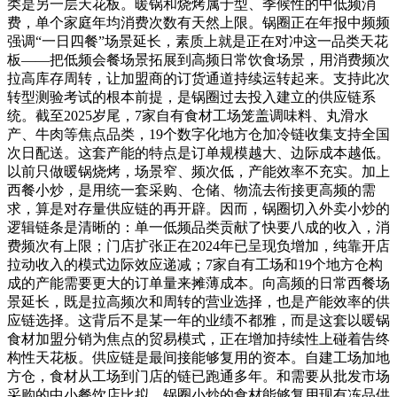
类是另一层天花板。暖锅和烧烤属于型、季候性的中低频消
费，单个家庭年均消费次数有天然上限。锅圈正在年报中频频
强调“一日四餐”场景延长，素质上就是正在对冲这一品类天花
板——把低频会餐场景拓展到高频日常饮食场景，用消费频次
拉高库存周转，让加盟商的订货通道持续运转起来。支持此次
转型测验考试的根本前提，是锅圈过去投入建立的供应链系
统。截至2025岁尾，7家自有食材工场笼盖调味料、丸滑水
产、牛肉等焦点品类，19个数字化地方仓加冷链收集支持全国
次日配送。这套产能的特点是订单规模越大、边际成本越低。
以前只做暖锅烧烤，场景窄、频次低，产能效率不充实。加上
西餐小炒，是用统一套采购、仓储、物流去衔接更高频的需
求，算是对存量供应链的再开辟。因而，锅圈切入外卖小炒的
逻辑链条是清晰的：单一低频品类贡献了快要八成的收入，消
费频次有上限；门店扩张正在2024年已呈现负增加，纯靠开店
拉动收入的模式边际效应递减；7家自有工场和19个地方仓构
成的产能需要更大的订单量来摊薄成本。向高频的日常西餐场
景延长，既是拉高频次和周转的营业选择，也是产能效率的供
应链选择。这背后不是某一年的业绩不都雅，而是这套以暖锅
食材加盟分销为焦点的贸易模式，正在增加持续性上碰着告终
构性天花板。供应链是最间接能够复用的资本。自建工场加地
方仓，食材从工场到门店的链已跑通多年。和需要从批发市场
采购的中小餐饮店比拟，锅圈小炒的食材能够复用现有冻品供