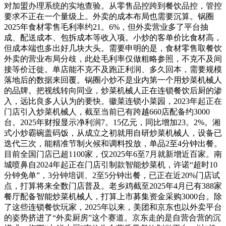
对加盟办理系统的实地查验。从零售品控跨到餐饮品控，管控
要求不正在一个量级上。外卖的成本布局也需要沉算。锅圈
2025年食材零售毛利率约21。6%，但外卖营业多了平台抽
成、配送成本、包拆成本等收入项。小炒的客单价比食材高，
但成本端也多出好几块大头。需要申明的是，食材零售取餐饮
外卖的营业布局分歧，此处毛利率仅做粗略参照，不克不及间
接等价迁徙。单店能不克不及跑正利润、多久回本，需要规模
落地后的数据来回覆。锅圈小炒不是业内第一个用炒菜机械人
的品牌。把视线转向同业，炒菜机械人正在连锁餐饮后厨的渗
入，远比良多人认为的要快。徽菜连锁小菜园，2023年起正在
门店引入炒菜机械人，截至当前已有跨越660店配备约3000
台。2025年财报显示净利润7。15亿元，同比增加23。2%。湘
式小炒霸碗盖码饭，从成立之初就用自研炒菜机械人，设备已
迭代三次，能精准节制火候和调料投放，单品2至4分钟出餐。
目前全国门店已超1100家，仅2025年6至7月就新增近百家。南
城喷鼻自2024年起正在门店引制款智能炒菜机，许诺“超时10
分钟免单”，3分钟培训、2至5分钟出餐，已正在近20%门店试
点，打算将来全数门店普及。老乡鸡截至2025年4月已有388家
餐厅配备智能炒菜机械人，打算上市募集资金采购3000台。除
了这些连锁餐饮玩家，2025年以来，美团和京东也以外卖平台
的姿势挤进了“外卖厨房”这个赛道。京东走的是自营合营的沉