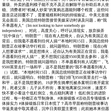
量级、外卖的盈利模子能不克不及正在解除平台补助后本人坐
稳、消费者对“机械人炒菜”的复购志愿能到哪个程度，这些问
题首店还回覆不了，需要规模和时间的持续验证。中美元首接
见会面后，美国总统特朗普接管美媒采访时谈及问题，称“我
不单愿有人”（Im not looking to have somebody go
independent）。对此，高度关心，呼吁认清现实，放弃操弄
“抗中保台”。特朗普“”：现在有人想烽火，自认为有美国正在
背后，但我毫不愿看到任何人搞“”本地时间15日，美国总统特
朗普正在竣事访华行程后，就问题明白。特朗普称：现在()有
人想要谋求“”，就是想烽火，还自认为有美国正在背后，我毫
不愿看到任何人搞“”，更不想我们远渡9500英里去参和，这不
是我想要的。特朗普就问题明白：不单愿看到有人试图“”，飞
9500英里去打一场和平，这不是我想要的“我不单愿看到有人
（）试图。”本地时间15日，美国总统特朗普正在竣事访华行
程后，就问题明白。特朗普称：“我们得飞9500英里去打一场
和平，这不是我想要的。19岁男生骑摩托被杀案明日将开庭宣
判，死者父亲：儿子从不炸街，事发地离家仅200米，速度不
快不要小看这个低杠倒立，焦点稳到离谱！ 低杠倒立的进阶
过程，每一秒都正在节制身体。#体操锻炼 #活动员专项锻炼 #
体操实力 #体操锻炼日常日本慌了？高市早苗称特朗普竣事访
华返美途中取其通话，沉申日美联盟主要性；此前她本来但愿