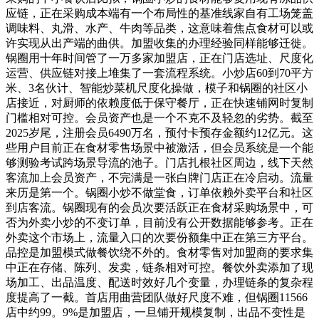
应链，正在采购成本端有一个布局性的基准线家自有工场笼盖
调味料、丸滑、水产、牛肉等品类，这意味着焦点食材可以或
许实现从出产端的曲供。加盟收集的办理经验同样能够迁徙。
锅圈用十年时间管了一万多家加盟店，正在门店选址、尺度化
运营、供应链对接上堆集了一套流程系统。小炒店60到70平方
米、3名伙计、智能炒菜机尺度化操做，模子和锅圈的社区小
店接近，对厨师的依赖度低于保守餐厅，正在快速铺网时复制
门槛相对可控。会员资产也是一个不克不及轻忽的劣势。截至
2025岁尾，注册会员6490万名，预付卡预存金额约12亿元。这
些用户目前正在食材零售场景中被激活，但会员系统是一个能
够测验考试跨场景导流的池子。门店扎根社区周边，线下天然
客流加上会员资产，不完满是一张白牌门店正在冷启动。流量
来历是第一个。锅圈小炒不做堂食，订单依赖外卖平台和社区
到店客流。锅圈现有的会员次要活跃正在食材采购场景中，可
否为外卖小炒的不变订单，目前没有公开数据能够参考。正在
外卖这个市场上，流量入口的次要份额集中正在第三方平台。
品控是加盟模式做餐饮绕不外的。食材零售对加盟商的要求集
中正在存储、陈列、发卖，链条相对可控。餐饮外卖添加了现
场加工、出品温度、配送时效好几个变量，办理链条的复杂程
度提高了一截。首店用曲营团队做好尺度不难，但锅圈11566
店中约99。9%是加盟店，一旦铺开规模复制，出品不变性是