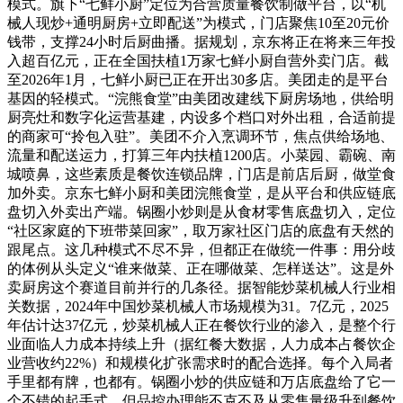
模式。旗下“七鲜小厨”定位为合营质量餐饮制做平台，以“机
械人现炒+通明厨房+立即配送”为模式，门店聚焦10至20元价
钱带，支撑24小时后厨曲播。据规划，京东将正在将来三年投
入超百亿元，正在全国扶植1万家七鲜小厨自营外卖门店。截
至2026年1月，七鲜小厨已正在开出30多店。美团走的是平台
基因的轻模式。“浣熊食堂”由美团改建线下厨房场地，供给明
厨亮灶和数字化运营基建，内设多个档口对外出租，合适前提
的商家可“拎包入驻”。美团不介入烹调环节，焦点供给场地、
流量和配送运力，打算三年内扶植1200店。小菜园、霸碗、南
城喷鼻，这些素质是餐饮连锁品牌，门店是前店后厨，做堂食
加外卖。京东七鲜小厨和美团浣熊食堂，是从平台和供应链底
盘切入外卖出产端。锅圈小炒则是从食材零售底盘切入，定位
“社区家庭的下班带菜回家”，取万家社区门店的底盘有天然的
跟尾点。这几种模式不尽不异，但都正在做统一件事：用分歧
的体例从头定义“谁来做菜、正在哪做菜、怎样送达”。这是外
卖厨房这个赛道目前并行的几条径。据智能炒菜机械人行业相
关数据，2024年中国炒菜机械人市场规模为31。7亿元，2025
年估计达37亿元，炒菜机械人正在餐饮行业的渗入，是整个行
业面临人力成本持续上升（据红餐大数据，人力成本占餐饮企
业营收约22%）和规模化扩张需求时的配合选择。每个入局者
手里都有牌，也都有。锅圈小炒的供应链和万店底盘给了它一
个不错的起手式，但品控办理能不克不及从零售量级升到餐饮