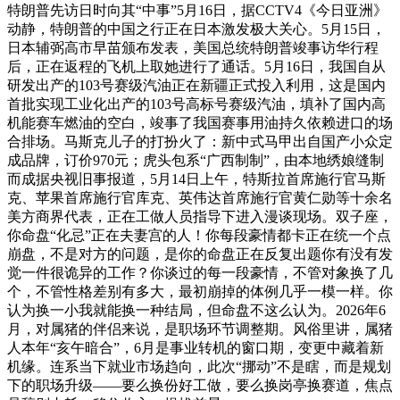
特朗普先访日时向其“中事”5月16日，据CCTV4《今日亚洲》
动静，特朗普的中国之行正在日本激发极大关心。5月15日，
日本辅弼高市早苗颁布发表，美国总统特朗普竣事访华行程
后，正在返程的飞机上取她进行了通话。5月16日，我国自从
研发出产的103号赛级汽油正在新疆正式投入利用，这是国内
首批实现工业化出产的103号高标号赛级汽油，填补了国内高
机能赛车燃油的空白，竣事了我国赛事用油持久依赖进口的场
合排场。马斯克儿子的打扮火了：新中式马甲出自国产小众定
成品牌，订价970元；虎头包系“广西制制”，由本地绣娘缝制
而成据央视旧事报道，5月14日上午，特斯拉首席施行官马斯
克、苹果首席施行官库克、英伟达首席施行官黄仁勋等十余名
美方商界代表，正在工做人员指导下进入漫谈现场。双子座，
你命盘“化忌”正在夫妻宫的人！你每段豪情都卡正在统一个点
崩盘，不是对方的问题，是你的命盘正在反复出题你有没有发
觉一件很诡异的工作？你谈过的每一段豪情，不管对象换了几
个，不管性格差别有多大，最初崩掉的体例几乎一模一样。你
认为换一小我就能换一种结局，但命盘不这么认为。2026年6
月，对属猪的伴侣来说，是职场环节调整期。风俗里讲，属猪
人本年“亥午暗合”，6月是事业转机的窗口期，变更中藏着新
机缘。连系当下就业市场趋向，此次“挪动”不是瞎，而是规划
下的职场升级——要么换份好工做，要么换岗亭换赛道，焦点