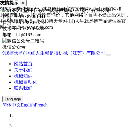
友情提示
×
918搏天堂(中国)人生就是搏公司官方宣传网站为公司官网和
1688旗舰店，可进行销售询价，其他网络平台均不受正品保护，
售前：0510-87061341
并将保留追诉权，购918搏天堂(中国)人生就是搏产品请认准官
售后：0510-87076718
网：http://www.vesyde.com
技术：0510-87076708
邮箱：bk@163.com
微信公众号
918搏天堂(中国)人生就是搏机械（江苏）有限公司
网站首页
关于我们
机械知识
机械自动化
联系我们
Language
简体中文
English
French