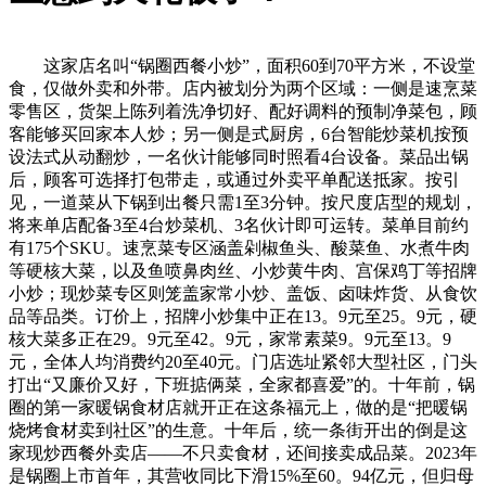
这家店名叫“锅圈西餐小炒”，面积60到70平方米，不设堂
食，仅做外卖和外带。店内被划分为两个区域：一侧是速烹菜
零售区，货架上陈列着洗净切好、配好调料的预制净菜包，顾
客能够买回家本人炒；另一侧是式厨房，6台智能炒菜机按预
设法式从动翻炒，一名伙计能够同时照看4台设备。菜品出锅
后，顾客可选择打包带走，或通过外卖平单配送抵家。按引
见，一道菜从下锅到出餐只需1至3分钟。按尺度店型的规划，
将来单店配备3至4台炒菜机、3名伙计即可运转。菜单目前约
有175个SKU。速烹菜专区涵盖剁椒鱼头、酸菜鱼、水煮牛肉
等硬核大菜，以及鱼喷鼻肉丝、小炒黄牛肉、宫保鸡丁等招牌
小炒；现炒菜专区则笼盖家常小炒、盖饭、卤味炸货、从食饮
品等品类。订价上，招牌小炒集中正在13。9元至25。9元，硬
核大菜多正在29。9元至42。9元，家常素菜9。9元至13。9
元，全体人均消费约20至40元。门店选址紧邻大型社区，门头
打出“又廉价又好，下班掂俩菜，全家都喜爱”的。十年前，锅
圈的第一家暖锅食材店就开正在这条福元上，做的是“把暖锅
烧烤食材卖到社区”的生意。十年后，统一条街开出的倒是这
家现炒西餐外卖店——不只卖食材，还间接卖成品菜。2023年
是锅圈上市首年，其营收同比下滑15%至60。94亿元，但归母