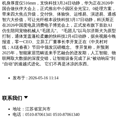
机身厚度仅516mm，支快科技3月24日动静，华为正在2026中
国合做伙伴大会上，正式推出中小园区全光宝2。0处理方案，
带来四大焦点升级，交付快、体验快、运维易、演进易、通感
智六大价值，可让光纤根本设快科技3月17日动静，科沃斯正
在2026中国度电及消费电子博览会上，正式发布旗下首款AI
仿生陪同宠物机械人“毛团儿”。 “毛团儿”以马尔济斯犬为原型
打制，通体笼盖蓬松柔嫩的快科技2月4日动静，据央视频今晚
报道，零一CEO、立异工厂董事长李开复正在《中关村对
线；AI送春夜》节目中颁发沉磅概念。 李开复称，并预测
2025年，智能家居范畴送来手艺融合的迸发期，人工智能、物
联网取大数据的深度交错，让智能设备完成了从“被动响应”到
“自动”的逾越式进化。 它们不再是冰凉的东西。
发布于 : 2026-05-16 11:14
联系我们
地址：江苏省宜兴市
电话：0510-87061341 0510-87061340