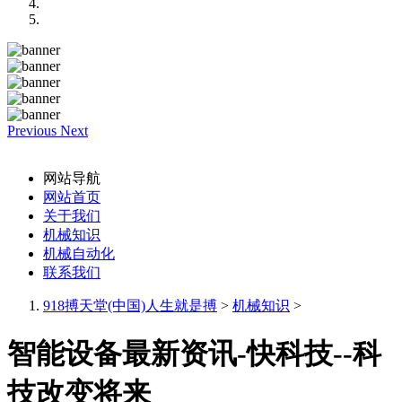
Previous
Next
网站导航
网站首页
关于我们
机械知识
机械自动化
联系我们
918搏天堂(中国)人生就是搏
>
机械知识
>
智能设备最新资讯-快科技--科
技改变将来