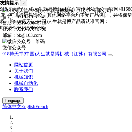
友情提示
×
918搏天堂(中国)人生就是搏公司官方宣传网站为公司官网和168
店，可进行销售询价，其他网络平台均不受正品保护，并将保留
售前：0510-87061341
权，购918搏天堂(中国)人生就是搏产品请认准官网：
售后：0510-87076718
http://www.vesyde.com
技术：0510-87076708
邮箱：bk@163.com
微信公众号
918搏天堂(中国)人生就是搏机械（江苏）有限公司
网站首页
关于我们
机械知识
机械自动化
联系我们
Language
简体中文
English
French