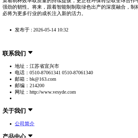
策着制杯效率取质量的持续提拔，更正在环保转型取全球合作
强劲的韧性。将来，跟着智能制制取绿色出产的深度融合，制
必将为更多行业的成长注入新的活力。
发布于 : 2026-05-14 10:32
联系我们
地址：江苏省宜兴市
电话：0510-87061341 0510-87061340
邮箱：bk@163.com
邮编：214200
网址：http://www.vesyde.com
关于我们
公司简介
产品中心