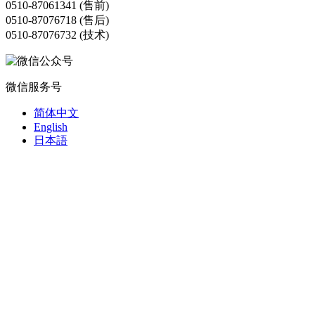
0510-87061341 (售前)
0510-87076718 (售后)
0510-87076732 (技术)
微信服务号
简体中文
English
日本語