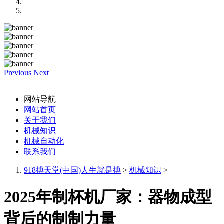
Previous
Next
网站导航
网站首页
关于我们
机械知识
机械自动化
联系我们
918搏天堂(中国)人生就是搏
>
机械知识
>
2025年制杯机厂家：器物成型
背后的制制力量