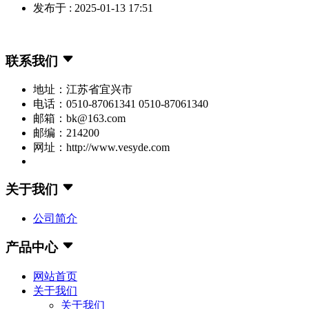
发布于 : 2025-01-13 17:51
联系我们
地址：江苏省宜兴市
电话：0510-87061341 0510-87061340
邮箱：bk@163.com
邮编：214200
网址：http://www.vesyde.com
关于我们
公司简介
产品中心
网站首页
关于我们
关于我们