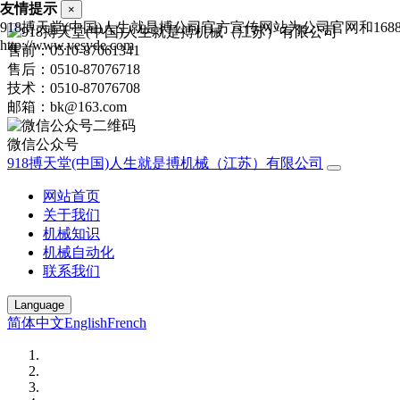
友情提示
×
918搏天堂(中国)人生就是搏公司官方宣传网站为公司官网和1
http://www.vesyde.com
售前：0510-87061341
售后：0510-87076718
技术：0510-87076708
邮箱：bk@163.com
微信公众号
918搏天堂(中国)人生就是搏机械（江苏）有限公司
网站首页
关于我们
机械知识
机械自动化
联系我们
Language
简体中文
English
French