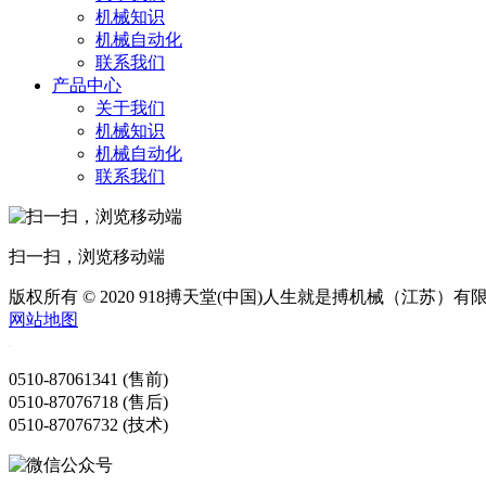
机械知识
机械自动化
联系我们
产品中心
关于我们
机械知识
机械自动化
联系我们
扫一扫，浏览移动端
版权所有 © 2020 918搏天堂(中国)人生就是搏机械（江苏）有
网站地图
0510-87061341 (售前)
0510-87076718 (售后)
0510-87076732 (技术)