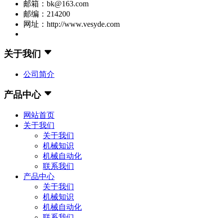
邮箱：bk@163.com
邮编：214200
网址：http://www.vesyde.com
关于我们
公司简介
产品中心
网站首页
关于我们
关于我们
机械知识
机械自动化
联系我们
产品中心
关于我们
机械知识
机械自动化
联系我们