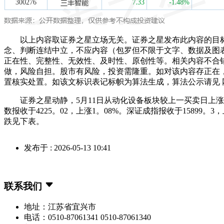
以上内容取证券之星立场无关。证券之星发布此内容的目标
念、判断连结中立，不应内容（包罗但不限于文字、数据及图
正在性、完整性、无效性、及时性、原创性等。相关内容不合
做，风险自担。股市有风险，投资需隆重。如对该内容存正在
置核实处置。如该文标识表记标帜为算法生成，算法公示请见 网信
证券之星动静，5月11日从动化设备板块较上一买卖日上涨3
数报收于4225。02，上涨1。08%。深证成指报收于15899。
跌见下表。
发布于 : 2026-05-13 10:41
联系我们
地址：江苏省宜兴市
电话：0510-87061341 0510-87061340