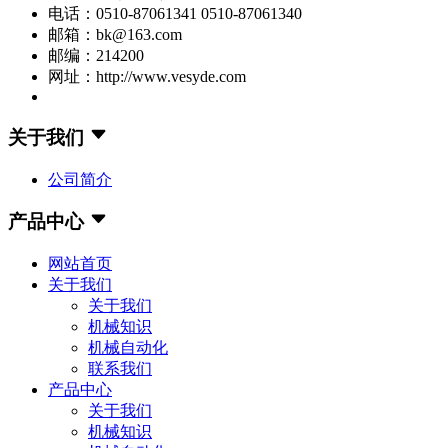
电话：0510-87061341 0510-87061340
邮箱：bk@163.com
邮编：214200
网址：http://www.vesyde.com
关于我们
公司简介
产品中心
网站首页
关于我们
关于我们
机械知识
机械自动化
联系我们
产品中心
关于我们
机械知识