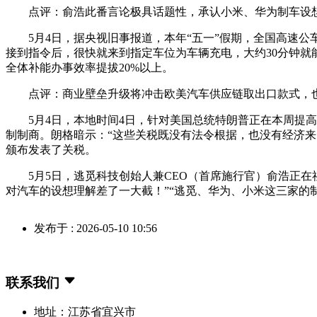
点评：俞浩此番言论极具话题性，承认小米、华为制车设想
5月4日，据央视旧事报道，本年“五一”假期，全国高速公
接到指令后，很快就来到指定车位为车辆充电，大约30分钟就能
全体补能办事效率提拔20%以上。
点评：商业壁垒升级将冲击欧美汽车供应链取出口款式，也
5月4日，本地时间4日，针对美国总统特朗普正在本周提高
制制商。朗格暗示：“这些关税既没有法令根据，也没有经济来
颁布发表了关税。
5月5日，逃觅科技创始人兼CEO（首席施行官）俞浩正在
对汽车的设想理解差了一大截！”“逃觅、华为、小米这三家的制
发布于 : 2026-05-10 10:56
联系我们
地址：江苏省宜兴市