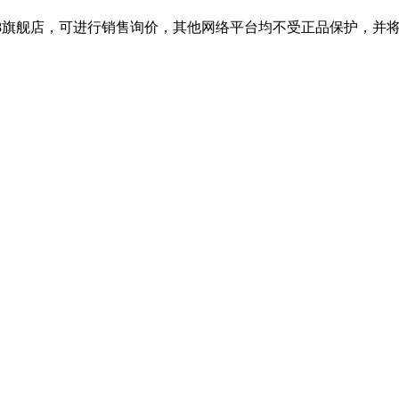
688旗舰店，可进行销售询价，其他网络平台均不受正品保护，并将