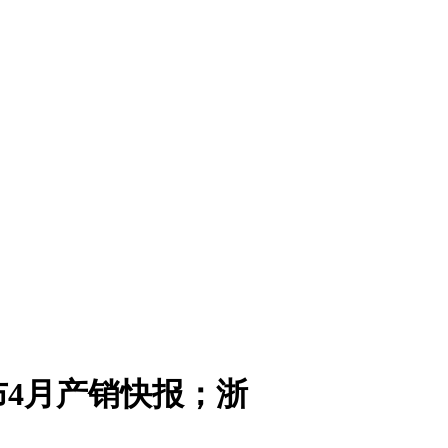
4月产销快报；浙