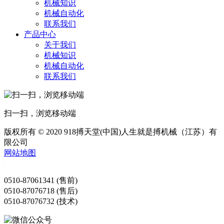
机械知识
机械自动化
联系我们
产品中心
关于我们
机械知识
机械自动化
联系我们
扫一扫，浏览移动端
版权所有 © 2020 918搏天堂(中国)人生就是搏机械（江苏）有
限公司
网站地图
0510-87061341 (售前)
0510-87076718 (售后)
0510-87076732 (技术)