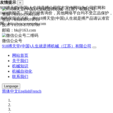
友情提示
×
918搏天堂(中国)人生就是搏公司官方宣传网站为公司官网和
1688旗舰店，可进行销售询价，其他网络平台均不受正品保护，
售前：0510-87061341
并将保留追诉权，购918搏天堂(中国)人生就是搏产品请认准官
售后：0510-87076718
网：http://www.vesyde.com
技术：0510-87076708
邮箱：bk@163.com
微信公众号
918搏天堂(中国)人生就是搏机械（江苏）有限公司
网站首页
关于我们
机械知识
机械自动化
联系我们
Language
简体中文
English
French