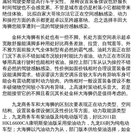
减轻驾驶委靡提高行车平安性。 座椅设置装备摆设也舒服长
时间驾驶也不会感觉累。不管是城市道仍是村落小它都能带来
绝佳体验。 比拟自家大哥埃尔法它正在空间感触感染、动力
和操控方面的表示都更超卓以至跨越塞纳。 总之选择丰田大
海狮您能享遭到一流的驾驶操控感触感染。
金杯大海狮有长处也有一些不脚。长处方面空间表示超卓
宽敞舒服能满脚多种用处好比商务差旅、拉货、自驾逛等。外
不雅方面前脸大气全体制型有必然的霸气感。油耗方面正在部
门况下表示不错如城市况较好时能比力省油。动力正在市区段
够用高速行驶时也能相对省油。操控上部门车从认为操控不错
有必然的驾驶感触感染。性价例如面价钱相对合理设置装备摆
设能满脚需求。错误谬误方面空调乐音较大车内有异响车身可
能会有震动爬坡时动力较肉。内饰相对一般设置装备摆设不敷
丰硕储物空间较小车内有异味。上高速时策动机乐音大。若是
您能接管它的不脚且看沉其长处金杯大海狮仍是值得考虑的。
九龙商务车和大海狮的区别次要表现正在动力类型、空间
结构、设置装备摆设侧沉及性价比等方面。动力取能源类型
上，九龙商务车有柴油版及纯电动版可选，好比2011款
HKL6600CA康明斯柴油版采用柴油动力，九龙E6则为纯电动
车型；大海狮以汽油动力为从，部门版本供给柴油选择，如金