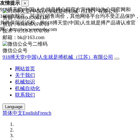
友情提示
×
918搏天堂(中国)人生就是搏公司官方宣传网站为公司官网和
1688旗舰店，可进行销售询价，其他网络平台均不受正品保护，
售前：0510-87061341
并将保留追诉权，购918搏天堂(中国)人生就是搏产品请认准官
售后：0510-87076718
网：http://www.vesyde.com
技术：0510-87076708
邮箱：bk@163.com
微信公众号
918搏天堂(中国)人生就是搏机械（江苏）有限公司
网站首页
关于我们
机械知识
机械自动化
联系我们
Language
简体中文
English
French