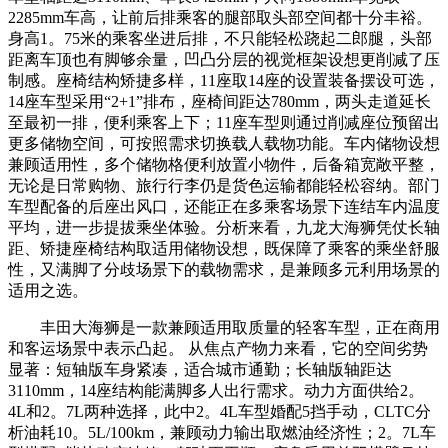
2285mm车高，让前后排乘客的腿部取头部空间都十分丰裕。
身高1。75米的乘客坐进后排，不只能轻松跷起二郎腿，头部
距离车顶也有脚够余量，凹凸分层的视觉框架设想更削减了压
制感。座椅结构矫捷多样，11座取14座的设置装备摆设可选，
14座车型采用“2+1”排布，座椅间距达780mm，两头走道延长
至最初一排，便利乘客上下；11座车型则通过削减座位预留出
更多储物空间，可按照需求切换载人载物功能。车内储物设想
兼顾适用性，多个储物格便利放置小物件，后备箱宽敞平整，
无论是日常购物、旅行行李仍是货色运输都能轻松容纳。部门
车型配备的后座出风口，还能正在多乘客场景下连结车内温度
平均，进一步提拔乘坐体验。分析来看，九龙大海狮凭仗长轴
距、矫捷座椅结构取适用储物设想，既保障了乘客的乘坐舒服
性，又满脚了分歧场景下的载物需求，是兼顾多元利用场景的
适用之选。
丰田大海狮是一款兼顾适用取质量的轻客车型，正在商用
和客运场景中表示凸起。 从焦点产物力来看，它的空间劣势
显著：短轴版车身紧凑，适合城市通勤；长轴版轴距达
3110mm，14座结构能满脚多人出行需求。动力方面供给2。
4L和2。7L两种选择，此中2。4L车型婚配5挡手动，CLTC分
析油耗10。5L/100km，兼顾动力输出取燃油经济性；2。7L车