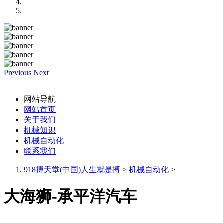
Previous
Next
网站导航
网站首页
关于我们
机械知识
机械自动化
联系我们
918搏天堂(中国)人生就是搏
>
机械自动化
>
大海狮-承平洋汽车