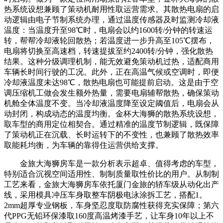
热系统设想兼顾了策动机耐用性取运营需求。其散热电扇的启
动逻辑由电子节制系统办理，通过温度传感器及时监测冷却液
温度：当温度升至98℃时，电扇会以约1600转/分钟的转速运
转，帮帮冷却液轮回散热；若温度进一步升高至105℃摆布，
电扇将切换至高速档，转速提拔至约2400转/分钟，强化散热
结果。这种分级调理机制，能无效避免策动机过热，适配商用
车辆长时间行驶的工况。此外，正在高温气候或空调时，即便
冷却液温度未达98℃，散热电扇也可能提前启动。这是由于空
调压缩机工做会发生额外热量，需要电扇辅帮散热，确保策动
机舱全体温度不变。当冷却液温度降至设定阈值后，电扇会从
动封闭，构成动态的温度均衡。金杯大海狮的散热系统设想，
取车型的商用定位相契合。通过精准的温度节制逻辑，既保障
了策动机正在沉载、长时运转下的不变性，也兼顾了散热效率
取能耗均衡，为车辆的靠得住运营供给支撑。
金旅大海狮房车是一款分析表示超卓、值得考虑的车型，
特别适合沉视空间适用性、制制质量取性价比的用户。从制制
工艺来看，金旅大海狮房车依托厦门金旅的轿车级从动化出产
线，采用模具冲压车身取整车阴极电泳涂拆工艺，搭配1。
2mm超厚专业钢板，车身坚忍度取防腐性获得充实保障；第六
代PPG无铅环保漆取160度高温烤漆手艺，让车身10年以上不