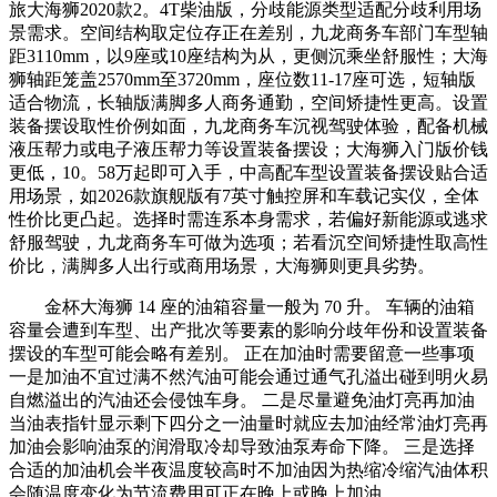
旅大海狮2020款2。4T柴油版，分歧能源类型适配分歧利用场
景需求。空间结构取定位存正在差别，九龙商务车部门车型轴
距3110mm，以9座或10座结构为从，更侧沉乘坐舒服性；大海
狮轴距笼盖2570mm至3720mm，座位数11-17座可选，短轴版
适合物流，长轴版满脚多人商务通勤，空间矫捷性更高。设置
装备摆设取性价例如面，九龙商务车沉视驾驶体验，配备机械
液压帮力或电子液压帮力等设置装备摆设；大海狮入门版价钱
更低，10。58万起即可入手，中高配车型设置装备摆设贴合适
用场景，如2026款旗舰版有7英寸触控屏和车载记实仪，全体
性价比更凸起。选择时需连系本身需求，若偏好新能源或逃求
舒服驾驶，九龙商务车可做为选项；若看沉空间矫捷性取高性
价比，满脚多人出行或商用场景，大海狮则更具劣势。
金杯大海狮 14 座的油箱容量一般为 70 升。 车辆的油箱
容量会遭到车型、出产批次等要素的影响分歧年份和设置装备
摆设的车型可能会略有差别。 正在加油时需要留意一些事项
一是加油不宜过满不然汽油可能会通过通气孔溢出碰到明火易
自燃溢出的汽油还会侵蚀车身。 二是尽量避免油灯亮再加油
当油表指针显示剩下四分之一油量时就应去加油经常油灯亮再
加油会影响油泵的润滑取冷却导致油泵寿命下降。 三是选择
合适的加油机会半夜温度较高时不加油因为热缩冷缩汽油体积
会随温度变化为节流费用可正在晚上或晚上加油。