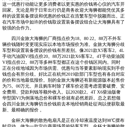
这一优惠行动能让更多消费者以更实惠的价钱将心仪的汽车开
回家。无论是用于日常出行仍是商务欢迎大海狮都能凭仗其多
样的设置装备摆设和优惠的价钱正在浩繁车型中脱颖而出。正
在汽车市场中如许的价钱取设置装备摆设组合让大海狮具有了
较强的合作力。
四川金旅大海狮的厂商指点价为18。80 22。88万不外车
辆价钱随时变更现实应以本地市场报价为准。金旅大海狮分歧
车型和设置装备摆设的价钱有所差别。像2021款X5客车2。4L
手动汽油国VI指点价20。88万2021款X6客车2。4T手动柴油国
VI指点价22。88万等多种车型都正在这个价钱区间内。同时
正在分歧地域因为市场供需、优惠勾当等要素影响现实到手价
钱也会有所分歧。好比正在杭州2019款部门车型也有各自对应
的价和当地最低报价。别的金旅大海狮还有新能源版本起售价
为75。00万元。并且购车时除了裸车价还需考虑需要破费、安
全费用、贷款利钱等额外收入。以2020款2。4T X6柴油版奢
华型国VI为例落地总价和裸车价就有必然差距。总之若想领
会四川金旅大海狮切当价钱前去本地经销商处征询以便获取最
新、最精确的报价 。
金杯大海狮的散热电扇凡是正在冷却液温度达到98℃摆布
时启动。做为一款定位商用场景的轻客车型，金杯大海狮的散