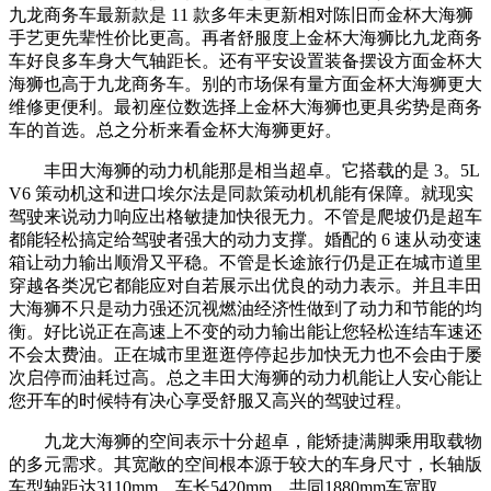
九龙商务车最新款是 11 款多年未更新相对陈旧而金杯大海狮
手艺更先辈性价比更高。再者舒服度上金杯大海狮比九龙商务
车好良多车身大气轴距长。还有平安设置装备摆设方面金杯大
海狮也高于九龙商务车。别的市场保有量方面金杯大海狮更大
维修更便利。最初座位数选择上金杯大海狮也更具劣势是商务
车的首选。总之分析来看金杯大海狮更好。
丰田大海狮的动力机能那是相当超卓。它搭载的是 3。5L
V6 策动机这和进口埃尔法是同款策动机机能有保障。就现实
驾驶来说动力响应出格敏捷加快很无力。不管是爬坡仍是超车
都能轻松搞定给驾驶者强大的动力支撑。婚配的 6 速从动变速
箱让动力输出顺滑又平稳。不管是长途旅行仍是正在城市道里
穿越各类况它都能应对自若展示出优良的动力表示。并且丰田
大海狮不只是动力强还沉视燃油经济性做到了动力和节能的均
衡。好比说正在高速上不变的动力输出能让您轻松连结车速还
不会太费油。正在城市里逛逛停停起步加快无力也不会由于屡
次启停而油耗过高。总之丰田大海狮的动力机能让人安心能让
您开车的时候特有决心享受舒服又高兴的驾驶过程。
九龙大海狮的空间表示十分超卓，能矫捷满脚乘用取载物
的多元需求。其宽敞的空间根本源于较大的车身尺寸，长轴版
车型轴距达3110mm、车长5420mm，共同1880mm车宽取