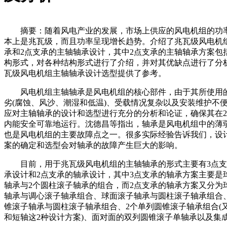
摘要：随着风电产业的发展，市场上供应的风电机组的功
本上是兆瓦级，而且功率呈现增长趋势。介绍了兆瓦级风电机
承和2点支承的主轴轴承设计，其中2点支承的主轴轴承方案包
构形式，对各种结构形式进行了介绍，并对其优缺点进行了分
瓦级风电机组主轴轴承设计选型提供了参考。
风电机组主轴轴承是风电机组的核心部件，由于其所使用
劣(腐蚀、风沙、潮湿和低温)、受载情况复杂以及安装维护不
应对主轴轴承的设计和选型进行充分的分析和论证，确保其在2
内能安全可靠地运行。沈德昌等指出，轴承是风电机组中的薄
也是风电机组的主要故障点之一。很多实际经验告诉我们，设
案的确定和选型会对轴承的故障产生巨大的影响。
目前，用于兆瓦级风电机组的主轴轴承的形式主要有3点支
承设计和2点支承的轴承设计，其中3点支承的轴承方案主要是
轴承与2个圆柱滚子轴承的组合，而2点支承的轴承方案又分为
轴承与调心滚子轴承组合、球面滚子轴承与圆柱滚子轴承组合
锥滚子轴承与圆柱滚子轴承组合、2个单列圆锥滚子轴承组合(
和短轴这2种设计方案)、面对面的双列圆锥滚子单轴承以及集