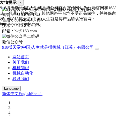
友情提示
×
918搏天堂(中国)人生就是搏公司官方宣传网站为公司官网和168
店，可进行销售询价，其他网络平台均不受正品保护，并将保留
售前：0510-87061341
权，购918搏天堂(中国)人生就是搏产品请认准官网：
售后：0510-87076718
http://www.vesyde.com
技术：0510-87076708
邮箱：bk@163.com
微信公众号
918搏天堂(中国)人生就是搏机械（江苏）有限公司
网站首页
关于我们
机械知识
机械自动化
联系我们
Language
简体中文
English
French