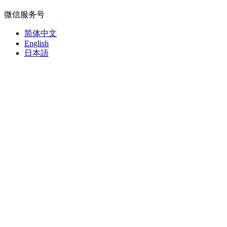
微信服务号
简体中文
English
日本語