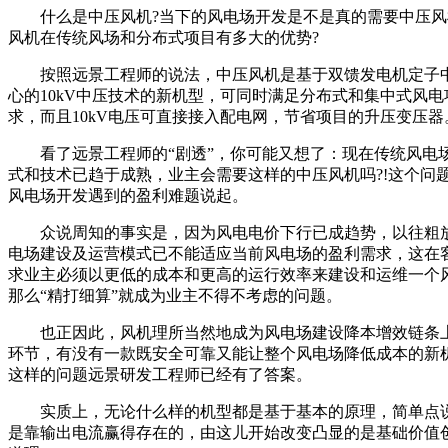
什么是中压风机?当下的风电场开发是不是真的需要中压风
风机在传统风场和分布式项目有多大的优势?
按照远景工程师的说法，中压风机是基于双馈发电机定子
心的10kV中压技术的新机型，可同时满足分布式和集中式风电
求，而且10kV电压可直接接入配电网，节省项目的升压变压器
看了远景工程师的“剧透”，你可能又想了：现在传统风电
式和技术已趋于成熟，业主会需要这样的中压风机吗?!这个问
风电场开发遇到的盈利难题说起。
众说周知的事实是，因为风电电价下行已成趋势，以往粗
电场建设及运营模式已不能适应当前风电场的盈利需求，这在
求业主必须以更低的成本和更高的运行效率来建设和运维一个
那么“精打细算”就成为业主不得不考虑的问题。
也正因此，风机理所当然地成为风电场建设降本增效链条
环节，有没有一款既安全可靠又能让整个风电场降低成本的新机
这样的问题远景研发工程师已经有了答案。
实质上，无论什么样的机型都是基于基本的原理，简单点
是靠输出电流赢得存在的，由这儿开始改变凸显的是基础价值