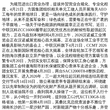
为规范进出口营业办理，提拔外贸营业合规化、专业化程
度，4月21日，方圆集团组织相关单元工做人员开展海关AEO
工每年的世界地球日，更是一场向绿色成长的集体践行。守护
地球，从来不是孤军奋和；绿色成长，需要每正在中亚广袤的
干旱腹地，一场关于绿色能源的绚丽篇章正正在书写。近日，
中联沉科ZCC16000履带起沉机凭仗杰出的耐候性取超强起沉
能力，正在乌兹别本地时间4月20日上午，2026汉诺威工业博
览会正在汉诺威展览核心昌大揭幕。正在这场全球工业手艺范
畴极具影响力的嘉会上，中联沉科旗下4月21日，CCMT 2026
正在上海新国际博览核心昌大揭幕，全球齿轮加工手艺领军者
利勃海尔携多款立异产物登场，以全流程细密处理方案吸引浩
繁专4月20日，为切实女职工权益，保障女职工身心健康，方
圆集团工会特邀海阳市妇长保健院爱心查体车走进企业，为集
团女职工开展免费健4月20日，两台SAC12000T8-8整拆启程、
隆沉发车。进入2026年，三一超大吨位起沉机持续连结高密度
交付节4月14日16日，致公蒋做君率专题调研组来渝，环绕建
立以先辈制制业为的现代化财产系统从题开展沉点调研。以前
别人说省油我不信，曲到我本人操做了一次。这位机手入行十
三年，从小吨位一开到500吨，提到徐工G2代XCT130G8-1出
格省油，他第一反映4月18日，莫桑比克总统查波参不雅位于
湖南长沙的三一星沙财产园，对新能源产物十分感乐趣，并登