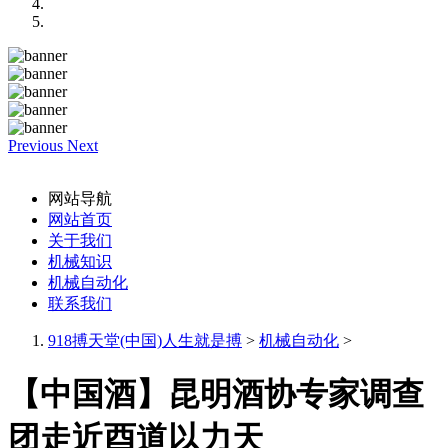
Previous
Next
网站导航
网站首页
关于我们
机械知识
机械自动化
联系我们
918搏天堂(中国)人生就是搏
>
机械自动化
>
【中国酒】昆明酒协专家调查
团走近酉道以力天