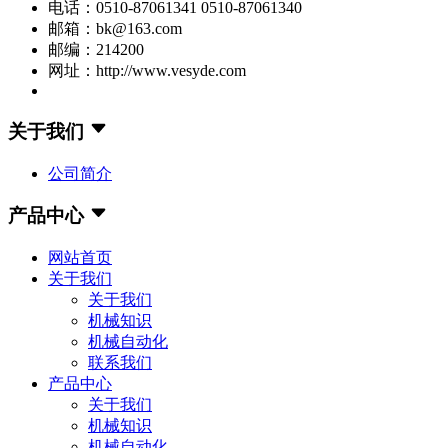
电话：0510-87061341 0510-87061340
邮箱：bk@163.com
邮编：214200
网址：http://www.vesyde.com
关于我们
公司简介
产品中心
网站首页
关于我们
关于我们
机械知识
机械自动化
联系我们
产品中心
关于我们
机械知识
机械自动化