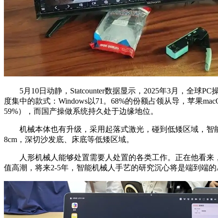
5月10日动静，Statcounter数据显示，2025年3月，全球
度集中的款式：Windows以71。68%的份额占领从导，苹果mac
59%），而国产操做系统持久处于边缘地位。
机械本体也有升级，采用起落式激光，碰到低矮区域，智能
8cm，深切沙发底、床底等低矮区域。
人形机械人能够处置需要人处置的各类工作。正在他看来，
值高潮，将来2-5年，智能机械人手艺的研究沉心将是端到端的