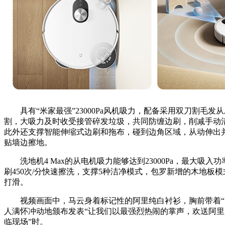
具有“米家最强”23000Pa风机吸力，配备采用双刀割毛发
割，大吸力及时收受接管碎发垃圾，共同防缠边刷，削减手动
此外还支撑智能伸缩式边刷和拖布，碰到边角区域，从动伸出
贴墙边擦地。
洗地机4 Max的从电机吸力能够达到23000Pa，最大吸入功
刷450次/分快速擦洗，支撑5种洁净模式，包罗新增的木地板
打滑。
视频画面中，马云身着标记性的阿里纯白衬衫，胸前带着“
人满怀冲动地颁布发表“让我们以最强烈热闹的掌声，欢送阿
临现场”时。