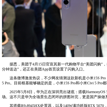
据悉，美团于4月15日官宣其新一代购物平台“美团闪购”，把
分钟送达”，还正在美团App首页设置了闪购入口。
这条微博激发热议，不少网友猜测这款新机是小米15S Pro，
5 Pro。目前根基能够确定的是，小米15S Pro和小米Civi 5 P
2025年5月8日，华为正在深圳亮出谜底：搭载HarmonyOS
场。这不只是华为全场景生态闭环的拼图补完，更是国产操做
其搭载R9-8945HX处置器，以及140W满功耗版RTX 50