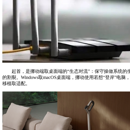
起首，是挪动端取桌面端的“生态对流”：保守操做系统的
的割裂。Windows取macOS桌面端，挪动使用若想“登岸”电
移植取适配。