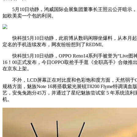
5月10日动静，鸿威国际会展集团董事长王照云公开暗示，中
如欧美卖一个包的利润。
快科技5月10日动静，此前博从数码闲聊坐爆料，从本月起头，
定名的手机连续发布，网友纷纷想到了REDMI。
快科技5月10日动静，OPPO Reno14系列手被誉为“Live图
16！00正式发布，今日OPPO取抢手手逛《全职高手》合做推
在京东上架。
不外，LCD屏幕正在对比度和色彩饱和度方面，天然弱于O
规格方面，魅族Note 16将搭载紫光展锐T8200 Flyme特调满
艺，安兔兔跑分45万，并通过了星纪魅族尝试室 5 年系统流利
机。