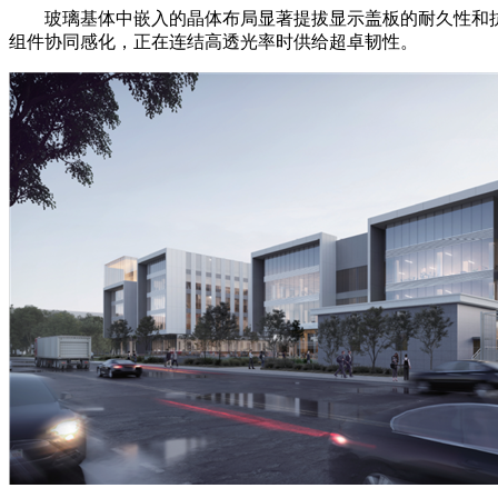
玻璃基体中嵌入的晶体布局显著提拔显示盖板的耐久性和抗
组件协同感化，正在连结高透光率时供给超卓韧性。