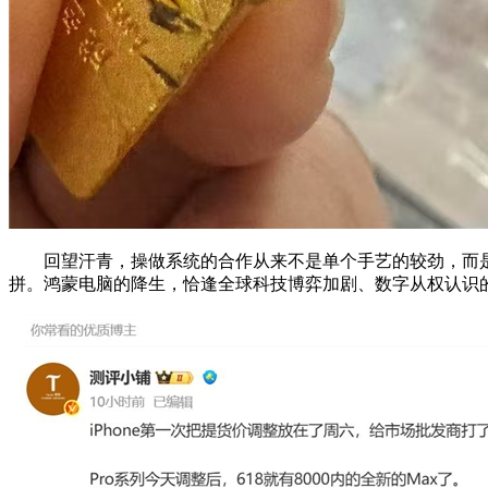
回望汗青，操做系统的合作从来不是单个手艺的较劲，而是
拼。鸿蒙电脑的降生，恰逢全球科技博弈加剧、数字从权认识