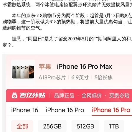
冰霜散热系统，两个冰鲨电扇搭配翼形环流鳍片无效提拔风量
本年的京东618购物节分为两个阶段：起首是5月13日晚8点至
购物季，这一阶段做为618的预热期，将提前大量优惠勾当，
遭到购物节的空气。
据悉，“阿里日”是为了留念2003年5月的“”期间阿里人的
定？。