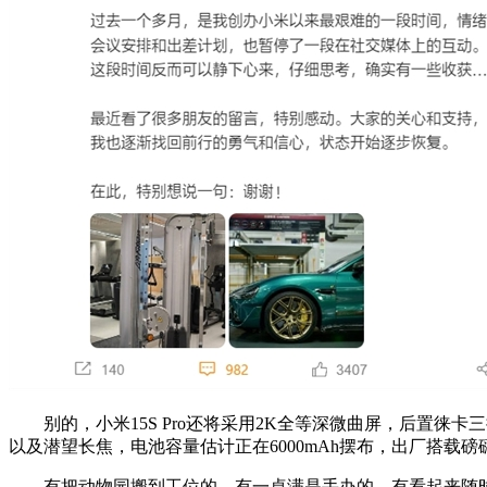
别的，小米15S Pro还将采用2K全等深微曲屏，后置徕卡
以及潜望长焦，电池容量估计正在6000mAh摆布，出厂搭载磅礴
有把动物园搬到工位的，有一桌满是手办的，有看起来随时